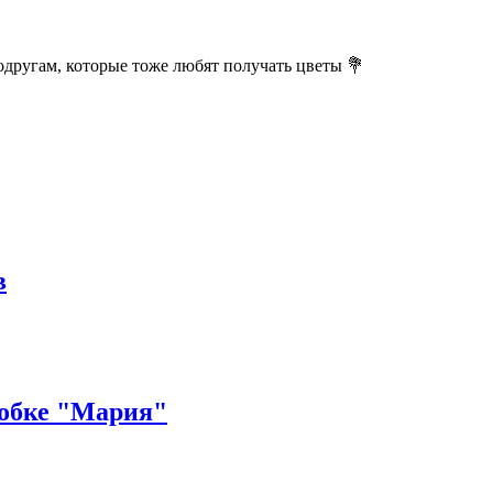
одругам, которые тоже любят получать цветы 💐
в
робке "Мария"