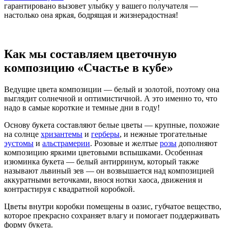
гарантировано вызовет улыбку у вашего получателя —
настолько она яркая, бодрящая и жизнерадостная!
Как мы составляем цветочную
композицию «Счастье в кубе»
Ведущие цвета композиции — белый и золотой, поэтому она
выглядит солнечной и оптимистичной. А это именно то, что
надо в самые короткие и темные дни в году!
Основу букета составляют белые цветы — крупные, похожие
на солнце
хризантемы
и
герберы
, и нежные трогательные
эустомы
и
альстрамерии
. Розовые и желтые
розы
дополняют
композицию яркими цветовыми вспышками. Особенная
изюминка букета — белый антирринум, который также
называют львиный зев — он возвышается над композицией
аккуратными веточками, внося нотки хаоса, движения и
контрастируя с квадратной коробкой.
Цветы внутри коробки помещены в оазис, губчатое вещество,
которое прекрасно сохраняет влагу и помогает поддерживать
форму букета.