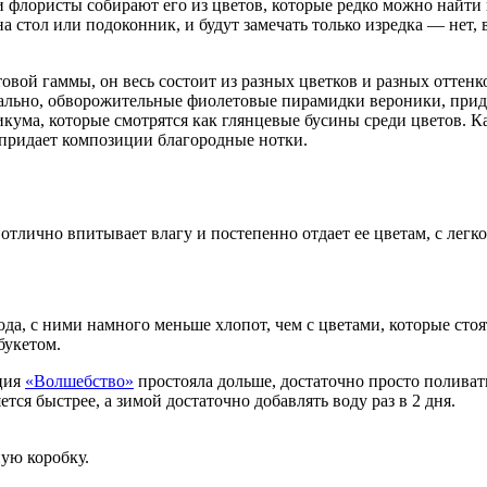
 флористы собирают его из цветов, которые редко можно найти 
 стол или подоконник, и будут замечать только изредка — нет, в
вой гаммы, он весь состоит из разных цветков и разных оттенко
ально, обворожительные фиолетовые пирамидки вероники, прид
икума, которые смотрятся как глянцевые бусины среди цветов.
 придает композиции благородные нотки.
тлично впитывает влагу и постепенно отдает ее цветам, с легк
а, с ними намного меньше хлопот, чем с цветами, которые стоя
букетом.
иция
«Волшебство»
простояла дольше, достаточно просто поливать
тся быстрее, а зимой достаточно добавлять воду раз в 2 дня.
ную коробку.