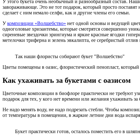
У этого букета очень необычный и разнообразный состав. Наши
завораживающе. Это не тот подарок, который просто поставят на
сделает с ним немало селфи, как и другие члены его семьи.
У
композиции «Волшебство»
нет одной основы и ведущей цвето
одноголовые хризантемы, которые смотрятся совершенно уник
сиреневые звездочки эрингиума и яркие красные ягодки гипер
метелочки триферна и зелень эвкалипта, ее серебристый отлив
Так наши флористы собирают букет "Волшебство"
Цветы помещены в оазис, флористический пенопласт, который о
Как ухаживать за букетами с оазисом
Цветочные композиции в биофлоре практически не требуют уход
подарок для тех, у кого нет времени или желания ухаживать за 
Не надо менять воду, не надо подрезать стебли. Чтобы композ
от температуры в помещении, в жаркие летние дни вода испаряе
Букет практически готов, осталось поместить его в шляп