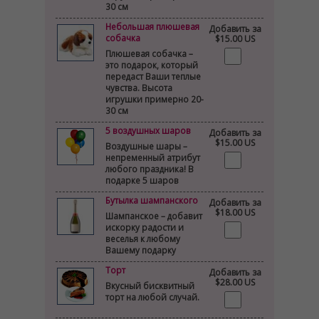
30 см
Небольшая плюшевая
Добавить за
собачка
$15.00 US
Плюшевая собачка –
это подарок, который
передаст Ваши теплые
чувства. Высота
игрушки примерно 20-
30 см
5 воздушных шаров
Добавить за
$15.00 US
Воздушные шары –
непременный атрибут
любого праздника! В
подарке 5 шаров
Бутылка шампанского
Добавить за
$18.00 US
Шампанское – добавит
искорку радости и
веселья к любому
Вашему подарку
Торт
Добавить за
$28.00 US
Вкусный бисквитный
торт на любой случай.