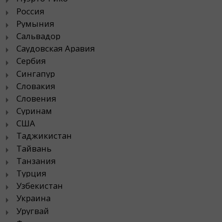
Россия
Румыния
Сальвадор
Саудовская Аравия
Сербия
Сингапур
Словакия
Словения
Суринам
США
Таджикистан
Тайвань
Танзания
Турция
Узбекистан
Украина
Уругвай