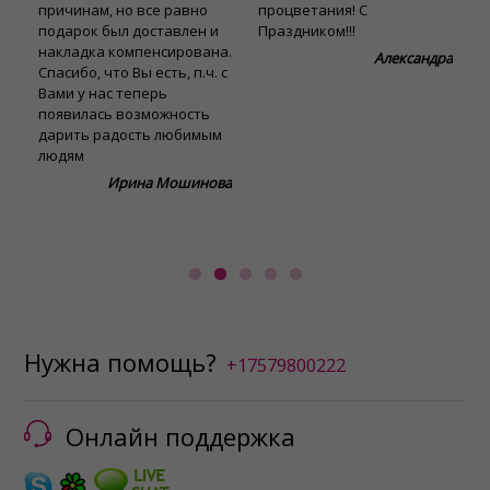
причинам, но все равно
процветания! С
Ж
подарок был доставлен и
Праздником!!!
ч
накладка компенсирована.
х
Александра
Спасибо, что Вы есть, п.ч. с
л
Вами у нас теперь
з
появилась возможность
дарить радость любимым
людям
Ирина Мошинова
Нужна помощь?
+17579800222
Онлайн поддержка