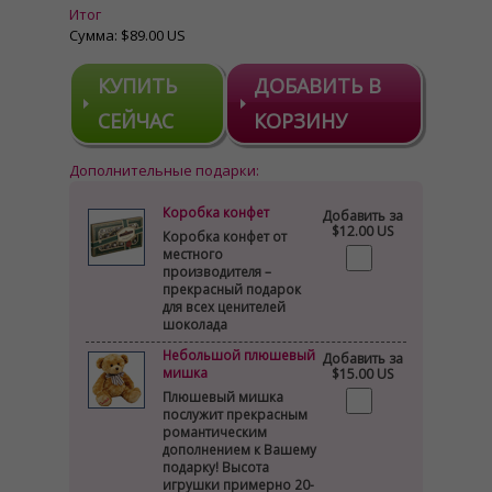
Итог
Сумма:
$89.00 US
КУПИТЬ
ДОБАВИТЬ В
СЕЙЧАС
КОРЗИНУ
Дополнительные подарки:
Коробка конфет
Добавить за
$12.00 US
Коробка конфет от
местного
производителя –
прекрасный подарок
для всех ценителей
шоколада
Небольшой плюшевый
Добавить за
мишка
$15.00 US
Плюшевый мишка
послужит прекрасным
романтическим
дополнением к Вашему
подарку! Высота
игрушки примерно 20-