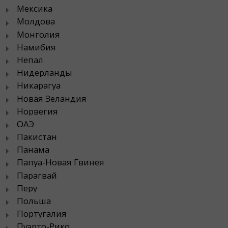
Мексика
Молдова
Монголия
Намибия
Непал
Нидерланды
Никарагуа
Новая Зеландия
Норвегия
ОАЭ
Пакистан
Панама
Папуа-Новая Гвинея
Парагвай
Перу
Польша
Португалия
Пуэрто-Рико