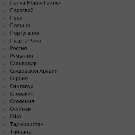
Папуа-Новая Гвинея
Парагвай
Перу
Польша
Португалия
Пуэрто-Рико
Россия
Румыния
Сальвадор
Саудовская Аравия
Сербия
Сингапур
Словакия
Словения
Суринам
США
Таджикистан
Тайвань