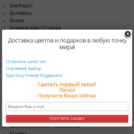
Барбадос
Беларусь
Белиз
Бермудские Острова
Болгария
Доставка цветов и подарков в любую точку
Боливия
мира!
Бразилия
Великобритания
Отличное качество
Гайана
Огромный выбор
Гаити
Круглосуточная поддержка
Гватемала
Сделать первый заказ?
Германия
Легко!
Гибралтар
Получите бонус сейчас
Гондурас
Греция
Грузия
ПОЛУЧИТЬ СКИДКУ
Доминиканская Республика
Египет