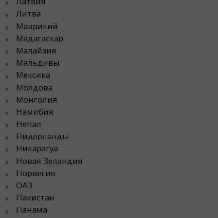
Латвия
Литва
Маврикий
Мадагаскар
Малайзия
Мальдивы
Мексика
Молдова
Монголия
Намибия
Непал
Нидерланды
Никарагуа
Новая Зеландия
Норвегия
ОАЭ
Пакистан
Панама