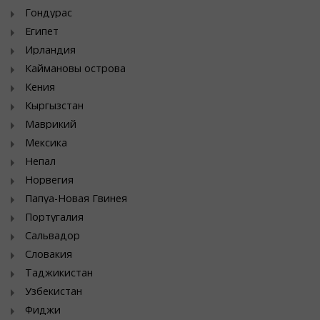
Гондурас
Египет
Ирландия
Каймановы острова
Кения
Кыргызстан
Маврикий
Мексика
Непал
Норвегия
Папуа-Новая Гвинея
Португалия
Сальвадор
Словакия
Таджикистан
Узбекистан
Фиджи