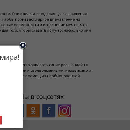
кости. Они идеально подходят для выражения
, чтобы произвести яркое впечатление на
 новые возможности и исполнение мечты, что
для того, чтобы сказать кому-то, насколько они
 мира!
вы можете легко заказать синие розы онлайн в
тавлены свежими и своевременными, независимо от
оминающимися с помощью необыкновенной
Мы в соцсетях
У