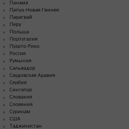
Панама
Папуа-Новая Гвинея
Парагвай
Перу
Польша
Португалия
Пуэрто-Рико
Россия
Румыния
Сальвадор
Саудовская Аравия
Сербия
Сингапур
Словакия
Словения
Суринам
США
Таджикистан