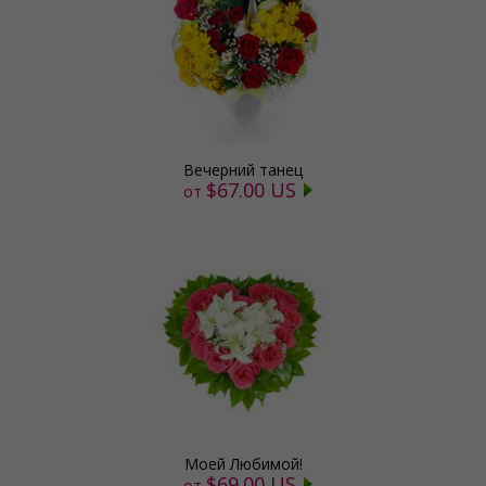
Вечерний танец
$67.00 US
от
Моей Любимой!
$69.00 US
от