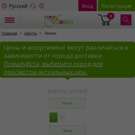
Русский
Вход
Регистрация
0
Главная
Цветы
Лилии
Цены и ассортимент могут различаться в
зависимости от города доставки.
Пожалуйста, выберите город для
просмотра актуальных цен.
БУКЕТЫ ЛИЛИЙ
Начало
1
2
Конец