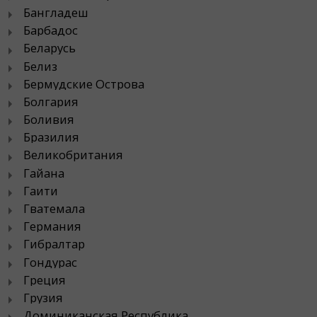
Бангладеш
Барбадос
Беларусь
Белиз
Бермудские Острова
Болгария
Боливия
Бразилия
Великобритания
Гайана
Гаити
Гватемала
Германия
Гибралтар
Гондурас
Греция
Грузия
Доминиканская Республика