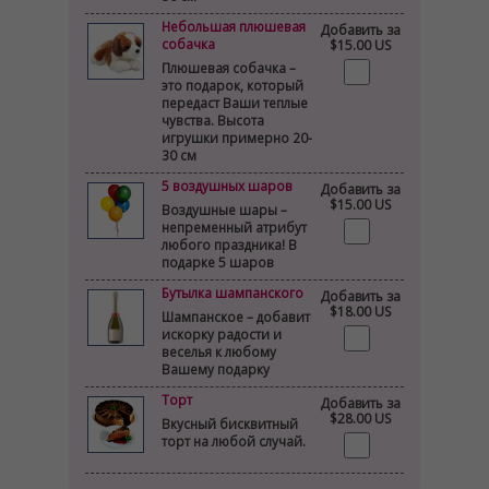
Небольшая плюшевая
Добавить за
собачка
$15.00 US
Плюшевая собачка –
это подарок, который
передаст Ваши теплые
чувства. Высота
игрушки примерно 20-
30 см
5 воздушных шаров
Добавить за
$15.00 US
Воздушные шары –
непременный атрибут
любого праздника! В
подарке 5 шаров
Бутылка шампанского
Добавить за
$18.00 US
Шампанское – добавит
искорку радости и
веселья к любому
Вашему подарку
Торт
Добавить за
$28.00 US
Вкусный бисквитный
торт на любой случай.