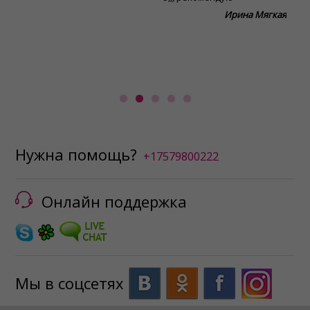
к
на
Ирина Мягкая
о
к
п
с
Нужна помощь?
+17579800222
Онлайн поддержка
Мы в соцсетях