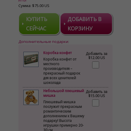
Итог
Сумма:
$75.00 US
КУПИТЬ
ДОБАВИТЬ В
СЕЙЧАС
КОРЗИНУ
Дополнительные подарки:
Коробка конфет
Добавить за
$12.00 US
Коробка конфет от
местного
производителя –
прекрасный подарок
для всех ценителей
шоколада
Небольшой плюшевый
Добавить за
мишка
$15.00 US
Плюшевый мишка
послужит прекрасным
романтическим
дополнением к Вашему
подарку! Высота
игрушки примерно 20-
30 см