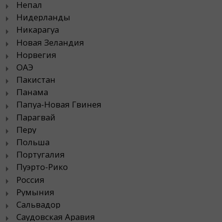
Непал
Нидерланды
Никарагуа
Новая Зеландия
Норвегия
ОАЭ
Пакистан
Панама
Папуа-Новая Гвинея
Парагвай
Перу
Польша
Португалия
Пуэрто-Рико
Россия
Румыния
Сальвадор
Саудовская Аравия