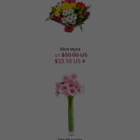
Моя муза
$59.00 US
от
$53.10 US
Моей маме