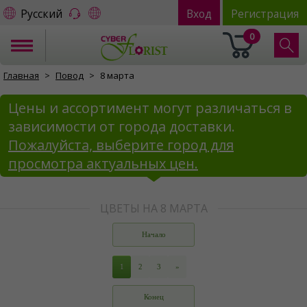
Русский
Вход
Регистрация
0
Главная
Повод
8 марта
Цены и ассортимент могут различаться в
зависимости от города доставки.
Пожалуйста, выберите город для
просмотра актуальных цен.
ЦВЕТЫ НА 8 МАРТА
Начало
1
2
3
»
Конец