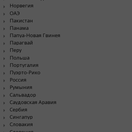
Норвегия
ОАЭ
Пакистан
Панама
Папуа-Новая Гвинея
Парагвай
Перу
Польша
Португалия
Пуэрто-Рико
Россия
Румыния
Сальвадор
Саудовская Аравия
Сербия
Сингапур
Словакия
Словения