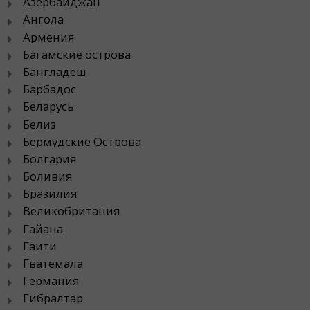
Азербайджан
Ангола
Армения
Багамские острова
Бангладеш
Барбадос
Беларусь
Белиз
Бермудские Острова
Болгария
Боливия
Бразилия
Великобритания
Гайана
Гаити
Гватемала
Германия
Гибралтар