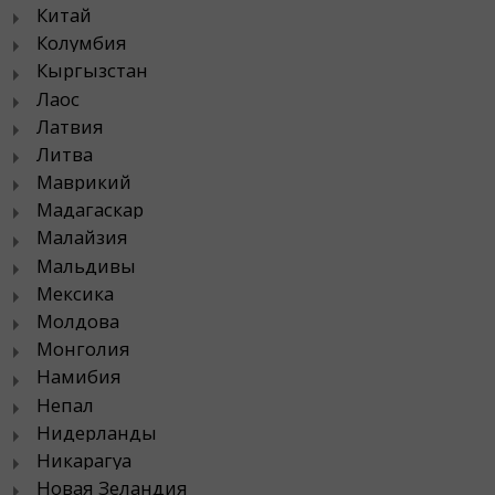
Китай
Колумбия
Кыргызстан
Лаос
Латвия
Литва
Маврикий
Мадагаскар
Малайзия
Мальдивы
Мексика
Молдова
Монголия
Намибия
Непал
Нидерланды
Никарагуа
Новая Зеландия