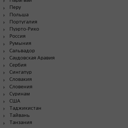
Перу
Польша
Португалия
Пуэрто-Рико
Россия
Румыния
Сальвадор
Саудовская Аравия
Сербия
Сингапур
Словакия
Словения
Суринам
США
Таджикистан
Тайвань
Танзания