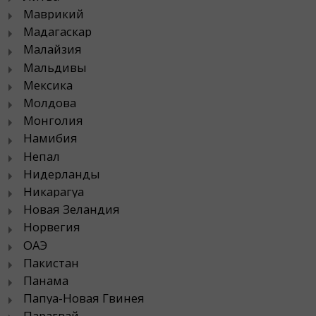
Маврикий
Мадагаскар
Малайзия
Мальдивы
Мексика
Молдова
Монголия
Намибия
Непал
Нидерланды
Никарагуа
Новая Зеландия
Норвегия
ОАЭ
Пакистан
Панама
Папуа-Новая Гвинея
Парагвай