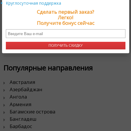
Круглосуточная поддержка
Контакты
Сделать первый заказ?
Легко!
111024, г. Москва,
Получите бонус сейчас
проезд Энтузиастов, д. 19А
тел. 8 800 333 4924
ПОЛУЧИТЬ СКИДКУ
Популярные направления
Австралия
Азербайджан
Ангола
Армения
Багамские острова
Бангладеш
Барбадос