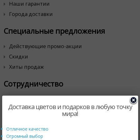
Наши гарантии
Города доставки
Специальные предложения
Действующие промо-акции
Скидки
Хиты продаж
Сотрудничество
Корпоративным клиентам
Доставка цветов и подарков в любую точку
Магазинам цветов
мира!
Партнерская программа
Отличное качество
Продавайте с нами
Огромный выбор