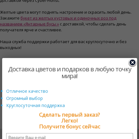
доставкой через Cyber-Florist.
Желтые цвета могут поднять настроение и скрасить любой день.
Закажите
букет из желтых кустовых и одиночных роз под
названием «Янтарные бусы »
с доставкой, чтобы сделать день
получателя ярче и счастливее.
Наша служба поддержки работает для вас круглосуточно и без
выходных!
Нужна помощь?
+17579800222
Доставка цветов и подарков в любую точку
мира!
Онлайн поддержка
Отличное качество
Огромный выбор
Круглосуточная поддержка
Сделать первый заказ?
Мы в соцсетях
Легко!
Получите бонус сейчас