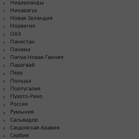
Нидерланды
Никарагуа
Новая Зеландия
Норвегия
ОАЭ
Пакистан
Панама
Папуа-Новая Гвинея
Парагвай
Перу
Польша
Португалия
Пуэрто-Рико
Россия
Румыния
Сальвадор
Саудовская Аравия
Сербия