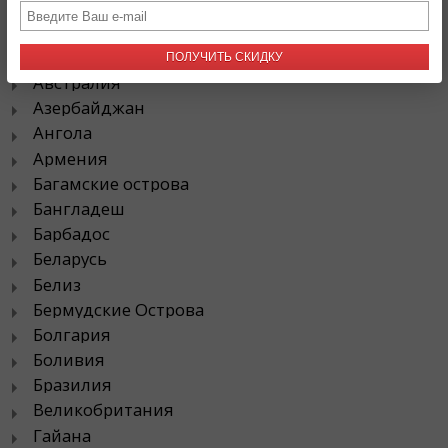
Популярные направления
ПОЛУЧИТЬ СКИДКУ
Австралия
Азербайджан
Ангола
Армения
Багамские острова
Бангладеш
Барбадос
Беларусь
Белиз
Бермудские Острова
Болгария
Боливия
Бразилия
Великобритания
Гайана