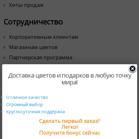
Хиты продаж
Сотрудничество
Корпоративным клиентам
Магазинам цветов
Партнерская программа
Продавайте с нами
Доставка цветов и подарков в любую точку
мира!
Контакты
Отличное качество
111024, г. Москва,
Огромный выбор
проезд Энтузиастов, д. 19А
Круглосуточная поддержка
тел. 8 800 333 4924
Сделать первый заказ?
Легко!
Получите бонус сейчас