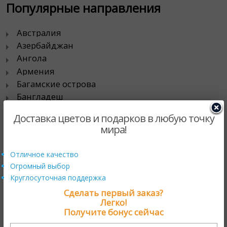
Популярные направления
Австралия
Азербайджан
Ангола
Армения
Багамские острова
Бангладеш
Барбадос
Доставка цветов и подарков в любую точку
Беларусь
мира!
Белиз
Бермудские Острова
Отличное качество
Болгария
Огромный выбор
Боливия
Круглосуточная поддержка
Бразилия
Сделать первый заказ?
Великобритания
Легко!
Гайана
Получите бонус сейчас
Гаити