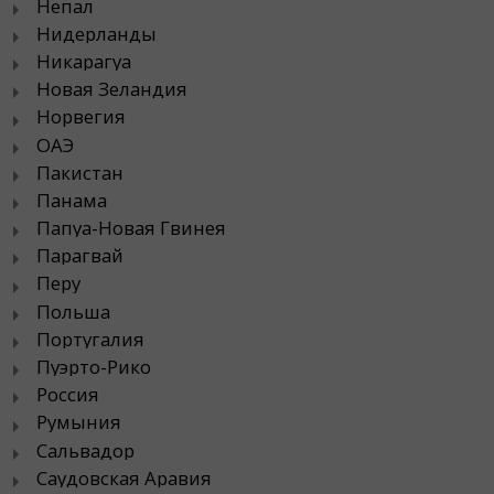
Непал
Нидерланды
Никарагуа
Новая Зеландия
Норвегия
ОАЭ
Пакистан
Панама
Папуа-Новая Гвинея
Парагвай
Перу
Польша
Португалия
Пуэрто-Рико
Россия
Румыния
Сальвадор
Саудовская Аравия