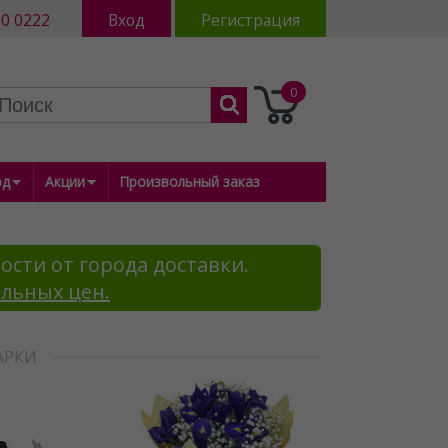
80 0222
Вход
Регистрация
0
од
Акции
Произвольный заказ
ости от города доставки.
альных цен.
АРКИ