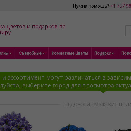
Нужна помощь?
+1 757 9
ка цветов и подарков по
миру
зины
Съедобные
Комнатные Цветы
Подарки
Пов
 и ассортимент могут различаться в зависим
луйста, выберите город для просмотра акту
НЕДОРОГИЕ МУЖСКИЕ ПОД