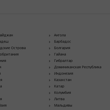
байджан
Ангола
ладеш
Барбадос
дские Острова
Болгария
обритания
Гайана
ния
Гибралтар
я
Доминиканская Республика
я
Индонезия
ия
Казахстан
а
Катар
Колумбия
я
Литва
йзия
Мальдивы