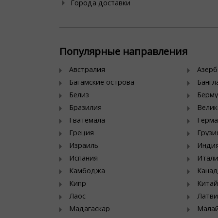
Города доставки
Популярные направления
Австралия
Азер
Багамские острова
Банг
Белиз
Берму
Бразилия
Велик
Гватемала
Герма
Греция
Грузи
Израиль
Инди
Испания
Итал
Камбоджа
Канад
Кипр
Китай
Лаос
Латви
Мадагаскар
Мала