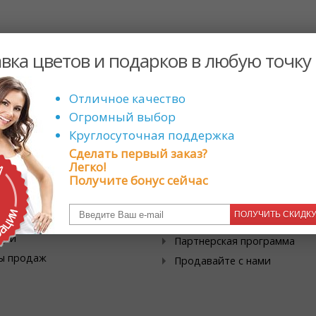
ЗАГРУЗКА
вка цветов и подарков в любую точку
Онлайн поддержка
Отличное качество
Огромный выбор
Круглосуточная поддержка
Сделать первый заказ?
Легко!
циальные
Сотрудничество
Получите бонус сейчас
дложения
Корпоративным клиентам
ПОЛУЧИТЬ СКИДК
ствующие промо-акции
Магазинам цветов
дки
Партнерская программа
ы продаж
Продавайте с нами