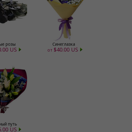
ые розы
Синеглазка
0.00 US
$40.00 US
от
ный путь
5.00 US