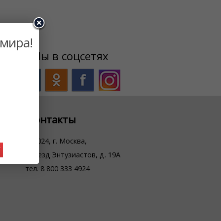
 мира!
Мы в соцсетях
Контакты
111024, г. Москва,
У
проезд Энтузиастов, д. 19А
тел. 8 800 333 4924