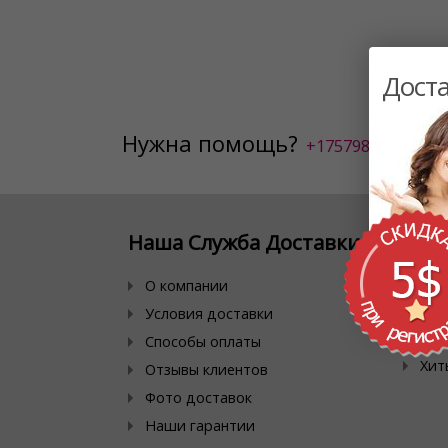
Доста
Нужна помощь?
+17579800222
Наша Служба Доставки
Спе
пре
О компании
Дей
Условия доставки
Ски
Способы оплаты
Хит
Отзывы клиентов
Фото доставок
Наши гарантии