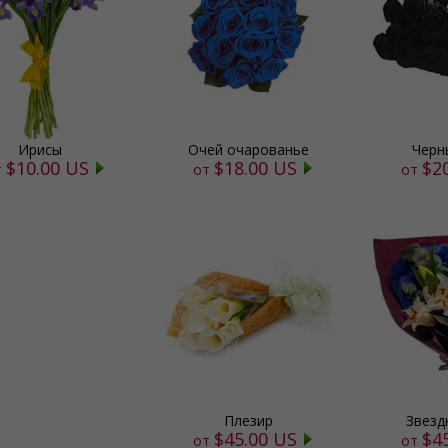
Ирисы
Очей очарованье
Черн
$10.00 US
$18.00 US
$2
т
от
от
Плезир
Звезд
$45.00 US
$4
от
от