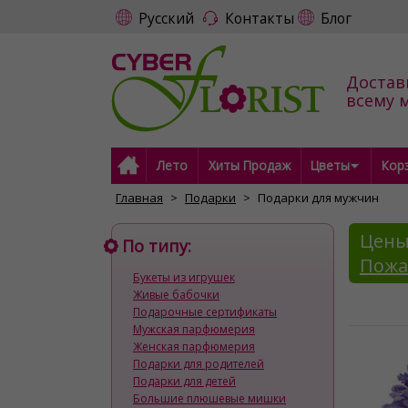
Русский
Контакты
Блог
Достав
всему 
Лето
Хиты Продаж
Цветы
Кор
Главная
Подарки
Подарки для мужчин
Цены
По типу:
Пожа
Букеты из игрушек
Живые бабочки
Подарочные сертификаты
Мужская парфюмерия
Женская парфюмерия
Подарки для родителей
Подарки для детей
Большие плюшевые мишки