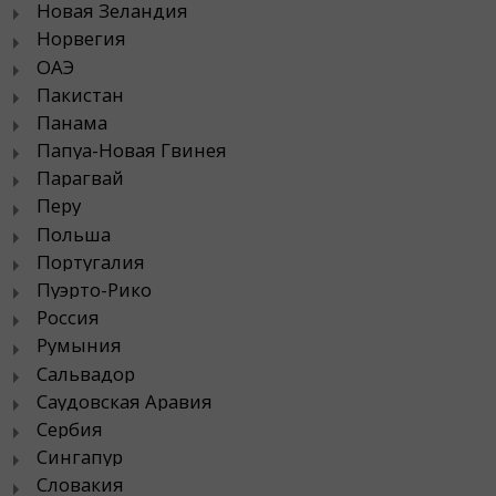
Новая Зеландия
Норвегия
ОАЭ
Пакистан
Панама
Папуа-Новая Гвинея
Парагвай
Перу
Польша
Португалия
Пуэрто-Рико
Россия
Румыния
Сальвадор
Саудовская Аравия
Сербия
Сингапур
Словакия