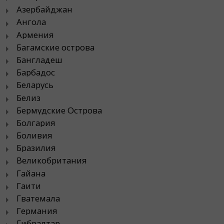
Азербайджан
Ангола
Армения
Багамские острова
Бангладеш
Барбадос
Беларусь
Белиз
Бермудские Острова
Болгария
Боливия
Бразилия
Великобритания
Гайана
Гаити
Гватемала
Германия
Гибралтар