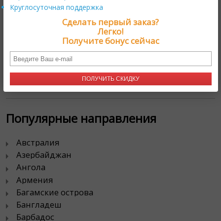
Круглосуточная поддержка
Контакты
Сделать первый заказ?
Легко!
111024, г. Москва,
Получите бонус сейчас
проезд Энтузиастов, д. 19А
тел. 8 800 333 4924
ПОЛУЧИТЬ СКИДКУ
Популярные направления
Австралия
Азербайджан
Ангола
Армения
Багамские острова
Бангладеш
Барбадос