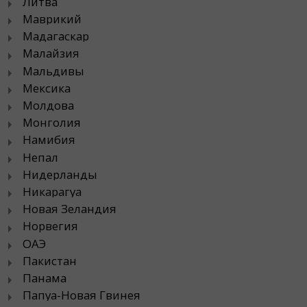
Литва
Маврикий
Мадагаскар
Малайзия
Мальдивы
Мексика
Молдова
Монголия
Намибия
Непал
Нидерланды
Никарагуа
Новая Зеландия
Норвегия
ОАЭ
Пакистан
Панама
Папуа-Новая Гвинея