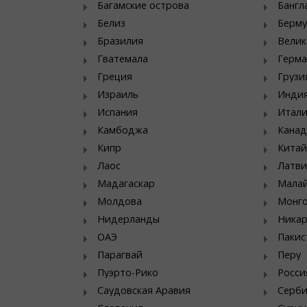
Багамские острова
Банг
Белиз
Берму
Бразилия
Велик
Гватемала
Герма
Греция
Грузи
Израиль
Инди
Испания
Итал
Камбоджа
Канад
Кипр
Китай
Лаос
Латви
Мадагаскар
Мала
Молдова
Монг
Нидерланды
Никар
ОАЭ
Пакис
Парагвай
Перу
Пуэрто-Рико
Росси
Саудовская Аравия
Серб