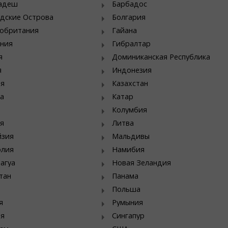
ладеш
Барбадос
дские Острова
Болгария
обритания
Гайана
ния
Гибралтар
я
Доминиканская Республика
я
Индонезия
ия
Казахстан
а
Катар
Колумбия
я
Литва
йзия
Мальдивы
олия
Намибия
агуа
Новая Зеландия
тан
Панама
Польша
я
Румыния
ия
Сингапур