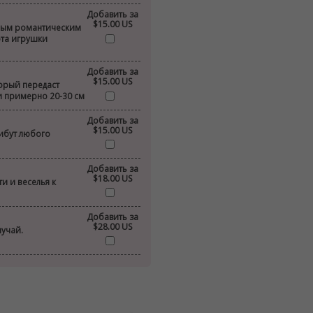
Добавить за
$15.00 US
ным романтическим
ота игрушки
Добавить за
$15.00 US
торый передаст
и примерно 20-30 см
Добавить за
$15.00 US
ибут любого
Добавить за
$18.00 US
и и веселья к
Добавить за
$28.00 US
лучай.