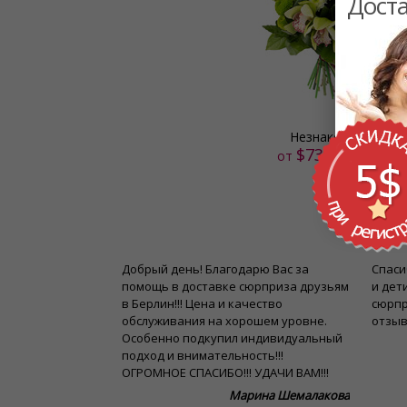
Доста
Незнакомка
$73.00 US
от
аботу! Заказ из
Добрый день! Благодарю Вас за
Спаси
а пол-часа это
помощь в доставке сюрприза друзьям
и дет
в Берлин!!! Цена и качество
сюрпр
обслуживания на хорошем уровне.
отзыв
Олег Зеликов
Особенно подкупил индивидуальный
подход и внимательность!!!
ОГРОМНОЕ СПАСИБО!!! УДАЧИ ВАМ!!!
Марина Шемалакова