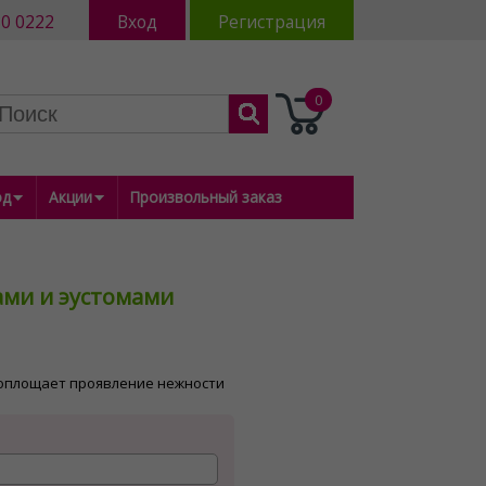
80 0222
Вход
Регистрация
0
од
Акции
Произвольный заказ
зами и эустомами
 воплощает проявление нежности