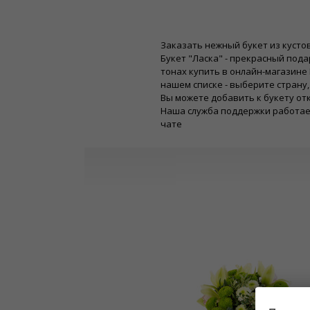
Заказать нежный букет из кустов
Букет "Ласка" - прекрасный пода
тонах купить в онлайн-магазине 
нашем списке - выберите страну
Вы можете добавить к букету от
Наша служба поддержки работает
чате