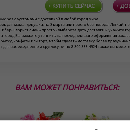
КУПИТЬ СЕЙЧАС
ДО
ых роз с эустомами с доставкой в любой город мира.
рок для мамы, девушки, на 8 марта или просто без повода. Легкий, 
Кибер-Флорист очень просто - выберите дату доставки и укажите гор
, а город Вы сможете уточнить на последнем шаге оформления заказа
крытку, конфеты или торт, чтобы сделать доставку более праздничн
 для вас ежедневно и круглосуточно 8-800-333-4924 также вы можете
ВАМ МОЖЕТ ПОНРАВИТЬСЯ: