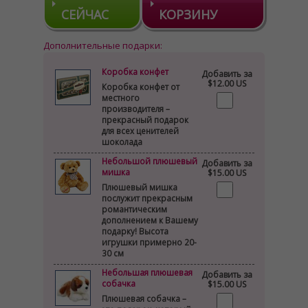
СЕЙЧАС
КОРЗИНУ
Дополнительные подарки:
Коробка конфет
Добавить за
$12.00 US
Коробка конфет от
местного
производителя –
прекрасный подарок
для всех ценителей
шоколада
Небольшой плюшевый
Добавить за
мишка
$15.00 US
Плюшевый мишка
послужит прекрасным
романтическим
дополнением к Вашему
подарку! Высота
игрушки примерно 20-
30 см
Небольшая плюшевая
Добавить за
собачка
$15.00 US
Плюшевая собачка –