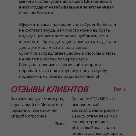
мягкого послевкусия настоящего Шотландского
виски подарит незабываемые впечатления вам
и вашим близким.
Оформить заказ на нашем сайте Cyber-florist.com
не составит труда. Вам просто нужно выбрать
подходящий для вас подарок, добавить его в
корзину, выбрать дату доставки, указать детали
доставки и разместить ваш заказ.
Cyber-florist предлагает удобные способы оплаты
на сайте по карте или через PayPal
Если у вас появились какие-либо вопросы -
обращайтесь в нашу круглосуточную службу
поддержки, мы всегда рады вам помочь!
ОТЗЫВЫ КЛИЕНТОВ
Все
Заказывала уже много раз,
Большое СПАСИБО за
С
с доставкой по Москве и в
выполненный
в
Германию, всё отлично!
заказ.Отдельно респект
р
Спасибо огромное!
Денису,отвечал на мои
с
звонки,терпеливо
д
Тома
объяснял.Заказывала
первый раз для дочери на