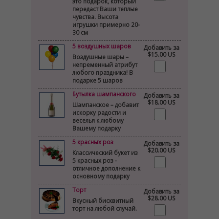
это подарок, который
передаст Ваши теплые
чувства. Высота
игрушки примерно 20-
30 см
5 воздушных шаров
Добавить за
$15.00 US
Воздушные шары –
непременный атрибут
любого праздника! В
подарке 5 шаров
Бутылка шампанского
Добавить за
$18.00 US
Шампанское – добавит
искорку радости и
веселья к любому
Вашему подарку
5 красных роз
Добавить за
$20.00 US
Классический букет из
5 красных роз -
отличное дополнение к
основному подарку
Торт
Добавить за
$28.00 US
Вкусный бисквитный
торт на любой случай.