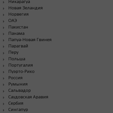
Никарагуа
Новая Зеландия
Норвегия
ОАЭ
Пакистан
Панама
Папуа-Новая Гвинея
Парагвай
Перу
Польша
Португалия
Пуэрто-Рико
Россия
Румыния
Сальвадор
Саудовская Аравия
Сербия
Сингапур