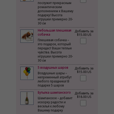
послужит прекрасным
романтическим
дополнением к Вашему
подарку! Высота
игрушки примерно 20-
30 см
Небольшая плюшевая
Добавить за
собачка
$15.00 US
Плюшевая собачка –
это подарок, который
передаст Ваши теплые
чувства. Высота
игрушки примерно 20-
30 см
5 воздушных шаров
Добавить за
$15.00 US
Воздушные шары –
непременный атрибут
любого праздника! В
подарке 5 шаров
Бутылка шампанского
Добавить за
$18.00 US
Шампанское – добавит
искорку радости и
веселья к любому
Вашему подарку