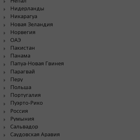
Непал
Нидерланды
Никарагуа
Новая Зеландия
Норвегия
ОАЭ
Пакистан
Панама
Папуа-Новая Гвинея
Парагвай
Перу
Польша
Португалия
Пуэрто-Рико
Россия
Румыния
Сальвадор
Саудовская Аравия