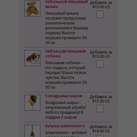
Небольшой плюшевый
Добавить за
мишка
$15.00 US
Плюшевый мишка
послужит прекрасным
романтическим
дополнением к Вашему
подарку! Высота
игрушки примерно 20-
30 см
Небольшая плюшевая
Добавить за
собачка
$15.00 US
Плюшевая собачка –
это подарок, который
передаст Ваши теплые
чувства. Высота
игрушки примерно 20-
30 см
5 воздушных шаров
Добавить за
$15.00 US
Воздушные шары –
непременный атрибут
любого праздника! В
подарке 5 шаров
Бутылка шампанского
Добавить за
$18.00 US
Шампанское – добавит