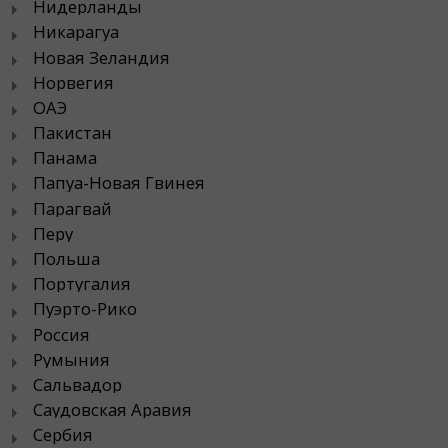
Нидерланды
Никарагуа
Новая Зеландия
Норвегия
ОАЭ
Пакистан
Панама
Папуа-Новая Гвинея
Парагвай
Перу
Польша
Португалия
Пуэрто-Рико
Россия
Румыния
Сальвадор
Саудовская Аравия
Сербия