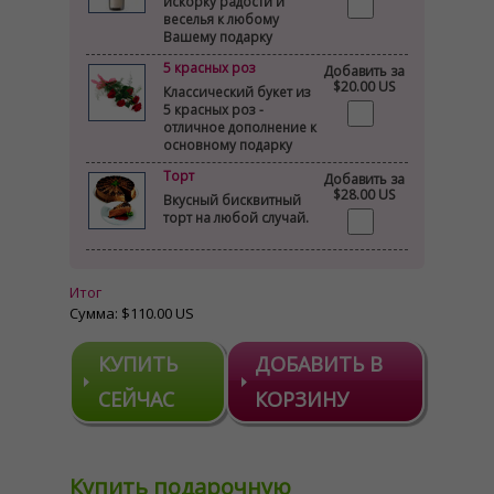
искорку радости и
веселья к любому
Вашему подарку
5 красных роз
Добавить за
$20.00 US
Классический букет из
5 красных роз -
отличное дополнение к
основному подарку
Торт
Добавить за
$28.00 US
Вкусный бисквитный
торт на любой случай.
Итог
Сумма:
$110.00 US
КУПИТЬ
ДОБАВИТЬ В
СЕЙЧАС
КОРЗИНУ
Купить подарочную