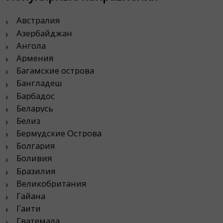
Австралия
Азербайджан
Ангола
Армения
Багамские острова
Бангладеш
Барбадос
Беларусь
Белиз
Бермудские Острова
Болгария
Боливия
Бразилия
Великобритания
Гайана
Гаити
Гватемала