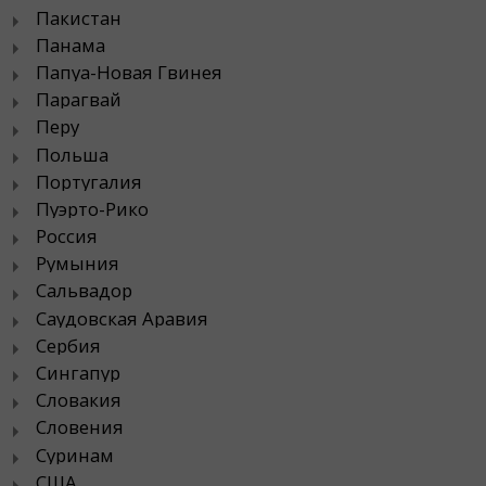
Пакистан
Панама
Папуа-Новая Гвинея
Парагвай
Перу
Польша
Португалия
Пуэрто-Рико
Россия
Румыния
Сальвадор
Саудовская Аравия
Сербия
Сингапур
Словакия
Словения
Суринам
США