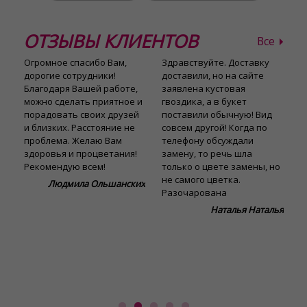
ОТЗЫВЫ КЛИЕНТОВ
Все
сь
Огромное спасибо Вам,
Здравствуйте. Доставку
В
дорогие сотрудники!
доставили, но на сайте
д
Благодаря Вашей работе,
заявлена кустовая
П
можно сделать приятное и
гвоздика, а в букет
с
порадовать своих друзей
поставили обычную! Вид
б
и близких. Расстояние не
совсем другой! Когда по
п
проблема. Желаю Вам
телефону обсуждали
М
здоровья и процветания!
замену, то речь шла
д
Рекомендую всем!
только о цвете замены, но
в
не самого цветка.
у
Людмила Ольшанских
!
Разочарована
о
п
na
Наталья Наталья