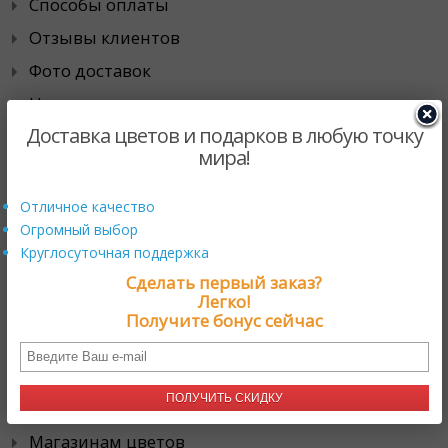
Способы оплаты
Отзывы клиентов
Фото доставок
Наши гарантии
Доставка цветов и подарков в любую точку
Города доставки
мира!
Специальные предложения
Отличное качество
Огромный выбор
Действующие промо-акции
Круглосуточная поддержка
Скидки
Сделать первый заказ?
Легко!
Хиты продаж
Получите бонус сейчас
Сотрудничество
ПОЛУЧИТЬ СКИДКУ
Корпоративным клиентам
Магазинам цветов