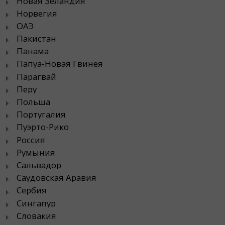
Новая Зеландия
Норвегия
ОАЭ
Пакистан
Панама
Папуа-Новая Гвинея
Парагвай
Перу
Польша
Португалия
Пуэрто-Рико
Россия
Румыния
Сальвадор
Саудовская Аравия
Сербия
Сингапур
Словакия