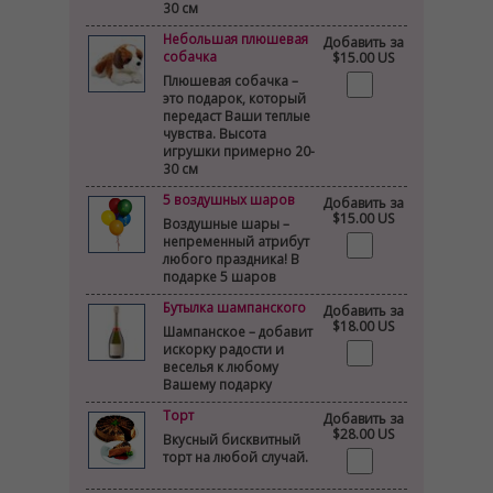
30 см
Небольшая плюшевая
Добавить за
собачка
$15.00 US
Плюшевая собачка –
это подарок, который
передаст Ваши теплые
чувства. Высота
игрушки примерно 20-
30 см
5 воздушных шаров
Добавить за
$15.00 US
Воздушные шары –
непременный атрибут
любого праздника! В
подарке 5 шаров
Бутылка шампанского
Добавить за
$18.00 US
Шампанское – добавит
искорку радости и
веселья к любому
Вашему подарку
Торт
Добавить за
$28.00 US
Вкусный бисквитный
торт на любой случай.