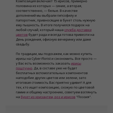
Композиция включает 15 ирисов, примерно
половина из которых — синие, а вторая,
соответственно, — белые. В качестве
дополнений мы выбрали гипсофилу и
папоротник, привносящие в букет столь нужную
ему пышность. В итоге получился подарок на
любой случай, который наша
служба доставки
цветов
будет рада и всегда готова привезти на
День рождения, офисную вечеринку или даже
свадьбу.
По традиции, мы подскажем, как можно купить
ирисы на Cyber-Florist и сэкономить. Все просто —
у Вас есть возможность заказать
ирисы
поштучно
. Да, в составе уже не будет
бесплатных вспомогательных компонентов
наподобие других цветов или зелени, зато
итоговая стоимость Вас приятно удивит! А для
тех, кто ищет композицию, схожую по цветовой
гамме и общему настроению, советуем взглянуть
на
букет из хризантем, роз и ирисов
"Поэзия".