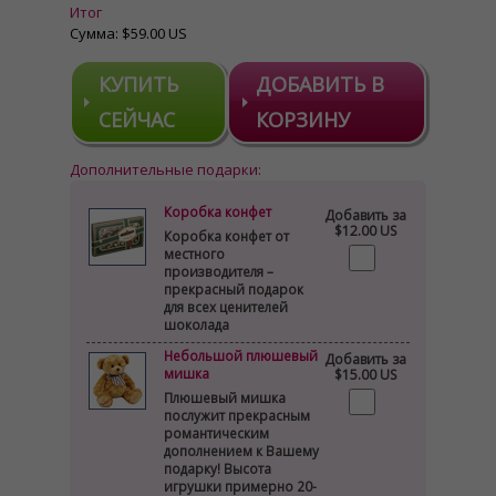
Итог
Сумма:
$59.00 US
КУПИТЬ
ДОБАВИТЬ В
СЕЙЧАС
КОРЗИНУ
Дополнительные подарки:
Коробка конфет
Добавить за
$12.00 US
Коробка конфет от
местного
производителя –
прекрасный подарок
для всех ценителей
шоколада
Небольшой плюшевый
Добавить за
мишка
$15.00 US
Плюшевый мишка
послужит прекрасным
романтическим
дополнением к Вашему
подарку! Высота
игрушки примерно 20-