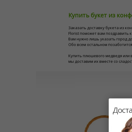
Купить букет из конф
Заказать доставку букета из ко
Florist поможет вам поздравить к
Вам нужно лишь указать город до
Обо всем остальном позаботится
Купить плюшевого медведя или в
мы доставим их вместе со сладос
Доста