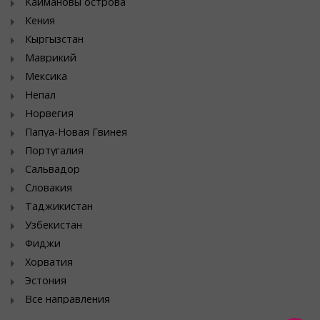
Каймановы острова
Кения
Кыргызстан
Маврикий
Мексика
Непал
Норвегия
Папуа-Новая Гвинея
Португалия
Сальвадор
Словакия
Таджикистан
Узбекистан
Фиджи
Хорватия
Эстония
Все направления