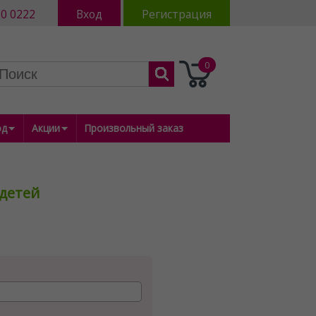
80 0222
Вход
Регистрация
0
од
Акции
Произвольный заказ
 детей