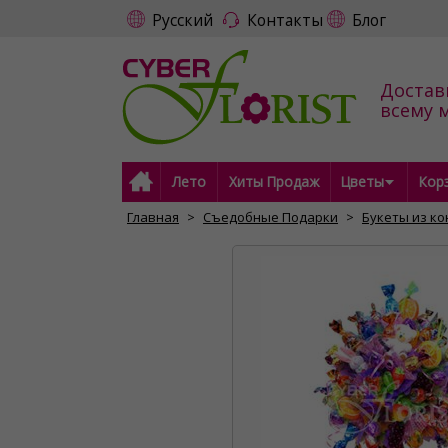
Русский
Контакты
Блог
Достав
всему 
Лето
Хиты Продаж
Цветы
Кор
Главная
Съедобные Подарки
Букеты из к