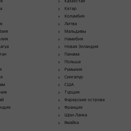
ия
Казахстан
а
Катар
Колумбия
я
Литва
йзия
Мальдивы
олия
Намибия
агуа
Новая Зеландия
тан
Панама
Польша
я
Румыния
ия
Сингапур
ам
США
ния
Турция
ай
Фарерские острова
яндия
Франция
Шри-Ланка
Ямайка