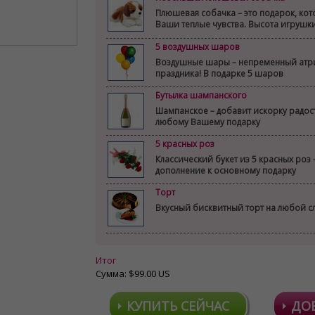
Плюшевая собачка – это подарок, ко
Ваши теплые чувства. Высота игрушк
5 воздушных шаров
Воздушные шары – непременный атр
праздника! В подарке 5 шаров
Бутылка шампанского
Шампанское – добавит искорку радост
любому Вашему подарку
5 красных роз
Классический букет из 5 красных роз 
дополнение к основному подарку
Торт
Вкусный бисквитный торт на любой с
Итог
Сумма:
$99.00 US
КУПИТЬ СЕЙЧАС
ДО