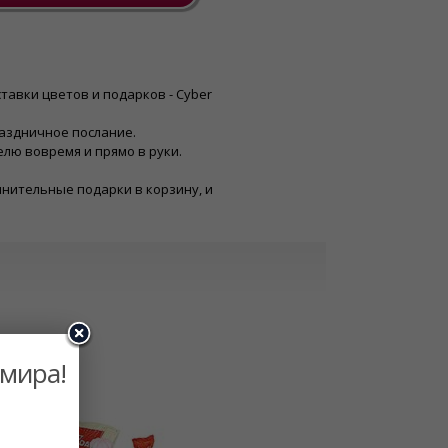
тавки цветов и подарков - Cyber
раздничное послание.
лю вовремя и прямо в руки.
нительные подарки в корзину, и
 мира!