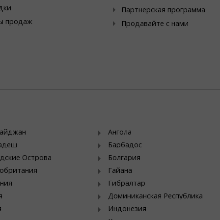
дки
Партнерская программа
ы продаж
Продавайте с нами
байджан
Ангола
ладеш
Барбадос
дские Острова
Болгария
обритания
Гайана
ния
Гибралтар
я
Доминиканская Республика
я
Индонезия