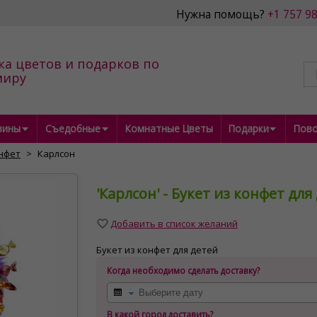
Нужна помощь?
+1 757 9
ка цветов и подарков по
миру
зины
Съедобные
Комнатные Цветы
Подарки
Пов
онфет
Карлсон
'Карлсон' - Букет из конфет для
Добавить в список желаний
Букет из конфет для детей
Когда необходимо сделать доставку?
В какой город доставить?