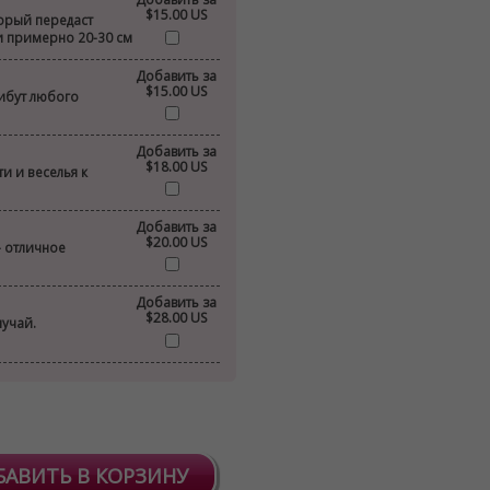
$15.00 US
торый передаст
и примерно 20-30 см
Добавить за
$15.00 US
ибут любого
Добавить за
$18.00 US
и и веселья к
Добавить за
$20.00 US
- отличное
Добавить за
$28.00 US
лучай.
БАВИТЬ В КОРЗИНУ