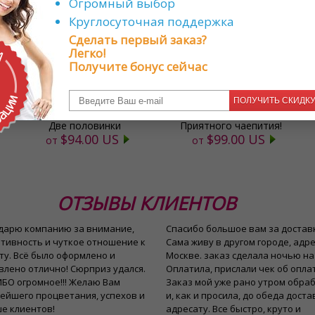
Огромный выбор
Круглосуточная поддержка
Сделать первый заказ?
Легко!
Получите бонус сейчас
ПОЛУЧИТЬ СКИДК
Две половинки
Приятного чаепития!
$94.00 US
$99.00 US
от
от
ОТЗЫВЫ КЛИЕНТОВ
дарю компанию за внимание,
Спасибо большое вам за доставк
тивность и чуткое отношение к
Сама живу в другом городе, адре
ту. Всё было оформлено и
Москве. заказ сделала ночью на
влено отлично! Сюрприз удался.
Оплатила, прислали чек об опла
БО огромное!!! Желаю Вам
Заказ мой уже рано утром обра
ейшего процветания, успехов и
и, как и просила, до обеда дост
е клиентов!
адресату. Все быстро, круто и