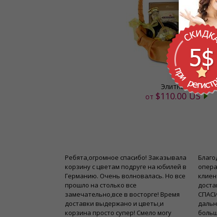
Элитная
$110.00 US
от
кет доставлен
Ребята,огромное спасибо! Заказывала
Благо
н, но спасибо
корзину с цветам подруге на юбилей в
опера
ё лучше.
Германию. Очень волновалась. Но все
клиен
прошло на столько все
доста
Наталья
замечательно,все в восторге! Время
СПАСИ
доставки выдержано и цветы,и
дальн
корзина просто супер! Смело могу
больш