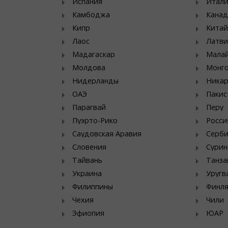
Испания
Итал
Камбоджа
Канад
Кипр
Китай
Лаос
Латви
Мадагаскар
Мала
Молдова
Монг
Нидерланды
Никар
ОАЭ
Пакис
Парагвай
Перу
Пуэрто-Рико
Росси
Саудовская Аравия
Серб
Словения
Сурин
Тайвань
Танза
Украина
Уругв
Филиппины
Финл
Чехия
Чили
Эфиопия
ЮАР