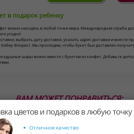
ет в подарок ребенку
нфет можно находясь в любой точке мира. Международная служба дос
ого угодно!
ставки, выбрать дату доставки, указать адрес доставки и внести п
 Кибер Флорист. Мы проследим, чтобы букет был доставлен получате
оздушные шары можно вместе с букетом из конфет. Добавьте допол
тями.
ВАМ МОЖЕТ ПОНРАВИТЬСЯ:
вка цветов и подарков в любую точку
Отличное качество