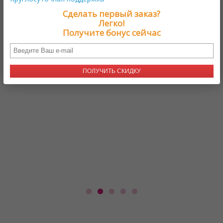
зу
ц
Елена
Сделать первый заказ?
а
,
Легко!
и
Получите бонус сейчас
м
,
в
ля
в
п
ПОЛУЧИТЬ СКИДКУ
п
б
ж
б
з
к
в
к
з
п