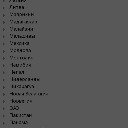
Литва
Маврикий
Мадагаскар
Малайзия
Мальдивы
Мексика
Молдова
Монголия
Намибия
Непал
Нидерланды
Никарагуа
Новая Зеландия
Норвегия
ОАЭ
Пакистан
Панама