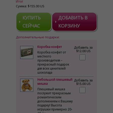
Итог
Сумма:
$155.00 US
КУПИТЬ
ДОБАВИТЬ В
СЕЙЧАС
КОРЗИНУ
Дополнительные подарки:
Коробка конфет
Добавить за
$12.00 US
Коробка конфет от
местного
производителя –
прекрасный подарок
для всех ценителей
шоколада
Небольшой плюшевый
Добавить за
мишка
$15.00 US
Плюшевый мишка
послужит прекрасным
романтическим
дополнением к Вашему
подарку! Высота
игрушки примерно 20-