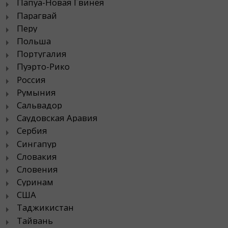
Папуа-Новая Гвинея
Парагвай
Перу
Польша
Португалия
Пуэрто-Рико
Россия
Румыния
Сальвадор
Саудовская Аравия
Сербия
Сингапур
Словакия
Словения
Суринам
США
Таджикистан
Тайвань