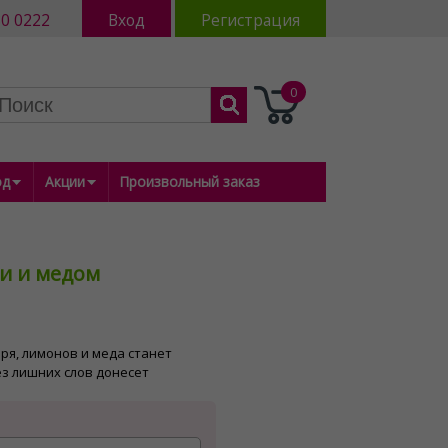
80 0222
Вход
Регистрация
0
од
Акции
Произвольный заказ
ми и медом
ря, лимонов и меда станет
з лишних слов донесет