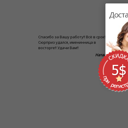
Доста
 Вашу помощь и
Спасибо за Вашу работу!! Всё в срок!
Огром
рвис! За то, что
Сюрприз удался, именинница в
доста
верждения
восторге!! Удачи Вам!!
в Кана
ативно, несмотря
Онтар
Наталья
ейчас ночное
раз и
уровн
Светлана