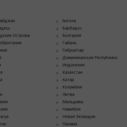
байджан
Ангола
ладеш
Барбадос
дские Острова
Болгария
обритания
Гайана
ния
Гибралтар
я
Доминиканская Республика
я
Индонезия
ия
Казахстан
а
Катар
Колумбия
я
Литва
йзия
Мальдивы
олия
Намибия
агуа
Новая Зеландия
тан
Панама