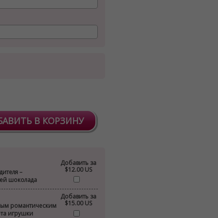
БАВИТЬ В КОРЗИНУ
Добавить за
$12.00 US
дителя –
лей шоколада
Добавить за
$15.00 US
ным романтическим
ота игрушки