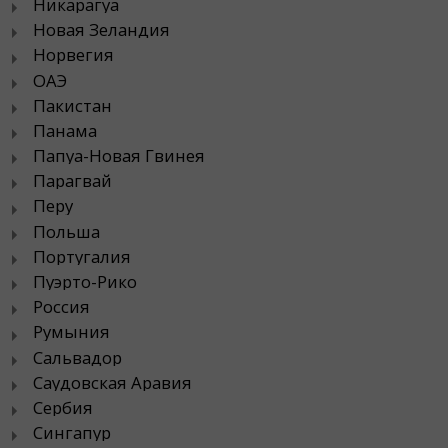
Никарагуа
Новая Зеландия
Норвегия
ОАЭ
Пакистан
Панама
Папуа-Новая Гвинея
Парагвай
Перу
Польша
Португалия
Пуэрто-Рико
Россия
Румыния
Сальвадор
Саудовская Аравия
Сербия
Сингапур