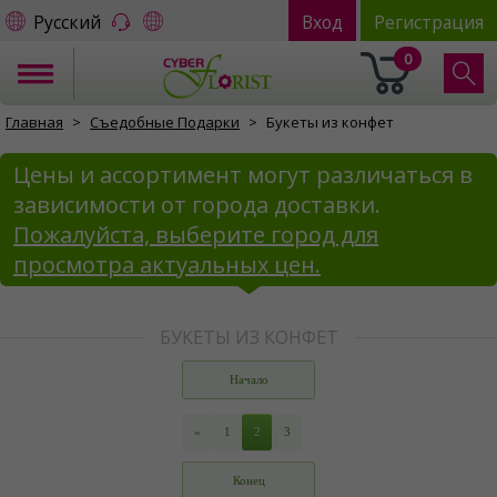
Русский
Вход
Регистрация
0
Главная
Съедобные Подарки
Букеты из конфет
Цены и ассортимент могут различаться в
зависимости от города доставки.
Пожалуйста, выберите город для
просмотра актуальных цен.
БУКЕТЫ ИЗ КОНФЕТ
Начало
«
1
2
3
Конец