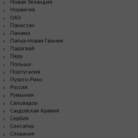
Новая Зеландия
Норвегия
ОАЭ
Пакистан
Панама
Папуа-Новая Гвинея
Парагвай
Перу
Польша
Португалия
Пуэрто-Рико
Россия
Румыния
Сальвадор
Саудовская Аравия
Сербия
Сингапур
Словакия