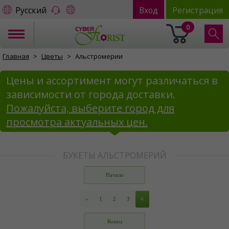
Русский
Вход
Регистрация
0
Главная
Цветы
Альстромерии
Цены и ассортимент могут различаться в
зависимости от города доставки.
Пожалуйста, выберите город для
просмотра актуальных цен.
БУКЕТЫ АЛЬСТРОМЕРИЙ
Начало
«
1
2
3
4
Конец