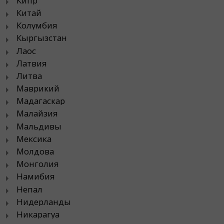
Кипр
Китай
Колумбия
Кыргызстан
Лаос
Латвия
Литва
Маврикий
Мадагаскар
Малайзия
Мальдивы
Мексика
Молдова
Монголия
Намибия
Непал
Нидерланды
Никарагуа