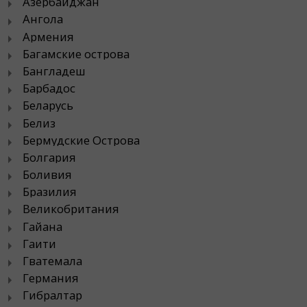
Азербайджан
Ангола
Армения
Багамские острова
Бангладеш
Барбадос
Беларусь
Белиз
Бермудские Острова
Болгария
Боливия
Бразилия
Великобритания
Гайана
Гаити
Гватемала
Германия
Гибралтар