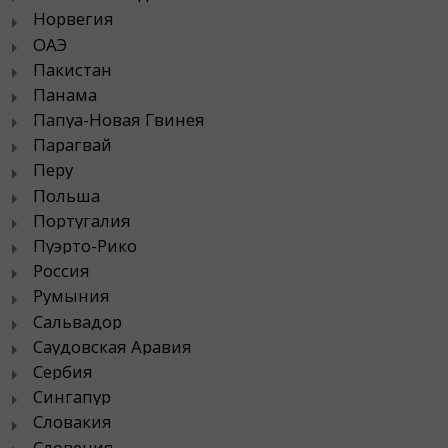
Норвегия
ОАЭ
Пакистан
Панама
Папуа-Новая Гвинея
Парагвай
Перу
Польша
Португалия
Пуэрто-Рико
Россия
Румыния
Сальвадор
Саудовская Аравия
Сербия
Сингапур
Словакия
Словения