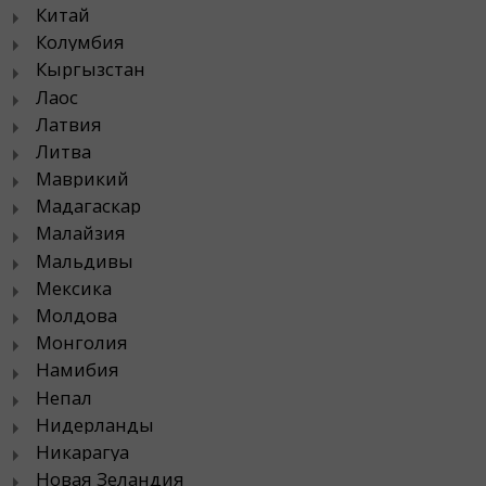
Китай
Колумбия
Кыргызстан
Лаос
Латвия
Литва
Маврикий
Мадагаскар
Малайзия
Мальдивы
Мексика
Молдова
Монголия
Намибия
Непал
Нидерланды
Никарагуа
Новая Зеландия