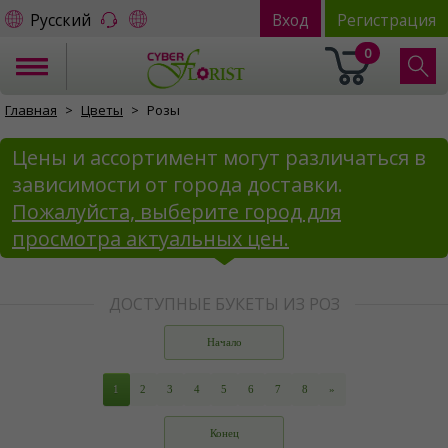
Русский
Вход
Регистрация
0
Главная
Цветы
Розы
Цены и ассортимент могут различаться в
зависимости от города доставки.
Пожалуйста, выберите город для
просмотра актуальных цен.
ДОСТУПНЫЕ БУКЕТЫ ИЗ РОЗ
Начало
1
2
3
4
5
6
7
8
»
Конец