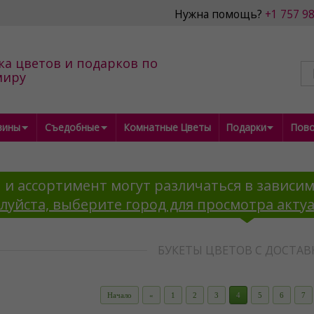
Нужна помощь?
+1 757 9
ка цветов и подарков по
миру
зины
Съедобные
Комнатные Цветы
Подарки
Пов
 и ассортимент могут различаться в зависим
луйста, выберите город для просмотра акту
БУКЕТЫ ЦВЕТОВ С ДОСТА
Начало
«
1
2
3
4
5
6
7