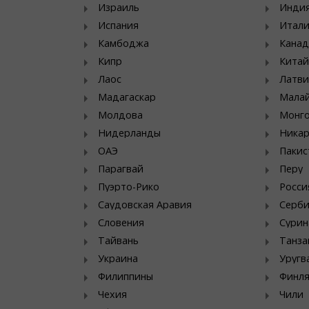
Израиль
Инди
Испания
Итал
Камбоджа
Канад
Кипр
Китай
Лаос
Латви
Мадагаскар
Мала
Молдова
Монг
Нидерланды
Никар
ОАЭ
Пакис
Парагвай
Перу
Пуэрто-Рико
Росси
Саудовская Аравия
Серб
Словения
Сурин
Тайвань
Танза
Украина
Уругв
Филиппины
Финл
Чехия
Чили