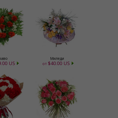
раво
Миледи
9.00 US
$40.00 US
от