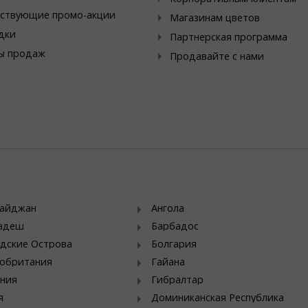
ствующие промо-акции
Магазинам цветов
дки
Партнерская программа
ы продаж
Продавайте с нами
байджан
Ангола
ладеш
Барбадос
дские Острова
Болгария
обритания
Гайана
ния
Гибралтар
я
Доминиканская Республика