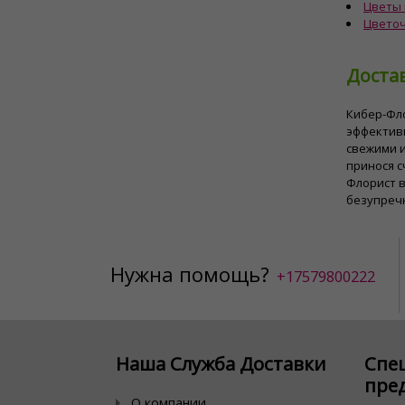
Цветы 
Цветоч
Достав
Кибер-Фло
эффектив
свежими и
принося с
Флорист 
безупреч
Нужна помощь?
+17579800222
Наша Служба Доставки
Спе
пре
О компании