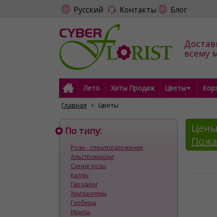
Русский
Контакты
Блог
Достав
всему 
Лето
Хиты Продаж
Цветы
Кор
Главная
Цветы
Цены
По типу:
Пожа
Розы - спецпредложение
Альстромерии
Синие розы
Каллы
Гвоздики
Хризантемы
Герберы
Ирисы