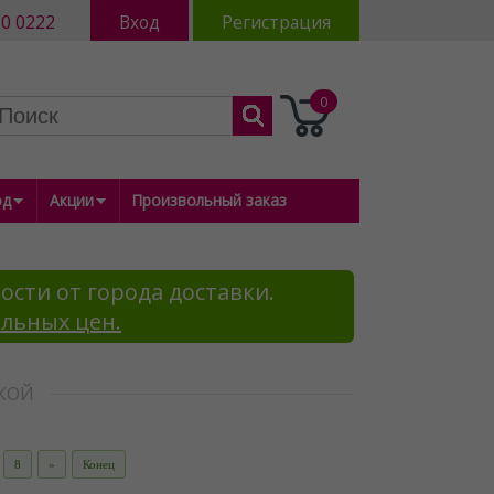
80 0222
Вход
Регистрация
0
од
Акции
Произвольный заказ
ости от города доставки.
альных цен.
ВКОЙ
8
»
Конец