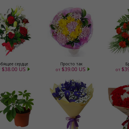
бящее сердце
Просто так
Б
$38.00 US
$39.00 US
$3
т
от
от