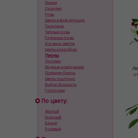
Лилии
Орхидеи
Розы
Цветы в виде игрушек
Тюльпаны
Черные розы
Радужные розы
Корзины цветов
Цветы в коробках
Пионы
Эустомы
Модные композиции
Лю
Премиум букеты
о
Цветы поштучно
Выбор флориста
Гортензии
По цвету:
Желтый
Красный
Белый
Розовый