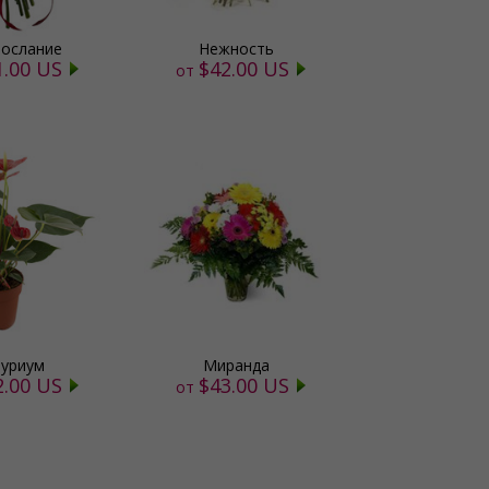
ослание
Нежность
1.00 US
$42.00 US
от
уриум
Миранда
2.00 US
$43.00 US
от