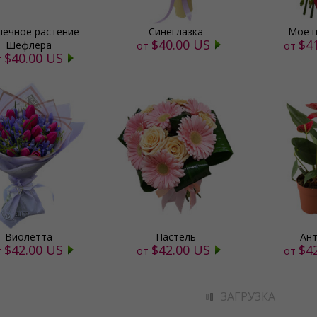
ечное растение
Синеглазка
Мое п
$40.00 US
$4
Шефлера
от
от
$40.00 US
т
Виолетта
Пастель
Ант
$42.00 US
$42.00 US
$4
т
от
от
ЗАГРУЗКА