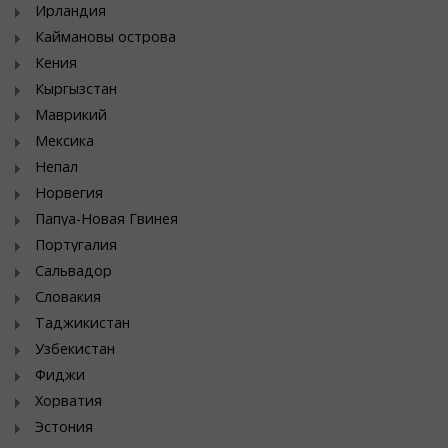
Ирландия
Каймановы острова
Кения
Кыргызстан
Маврикий
Мексика
Непал
Норвегия
Папуа-Новая Гвинея
Португалия
Сальвадор
Словакия
Таджикистан
Узбекистан
Фиджи
Хорватия
Эстония