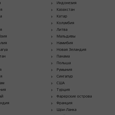
я
Индонезия
ия
Казахстан
а
Катар
Колумбия
я
Литва
йзия
Мальдивы
олия
Намибия
агуа
Новая Зеландия
тан
Панама
Польша
я
Румыния
ия
Сингапур
ам
США
ния
Турция
ай
Фарерские острова
яндия
Франция
Шри-Ланка