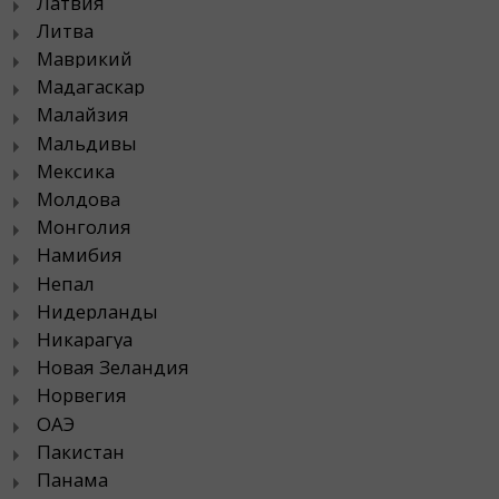
Латвия
Литва
Маврикий
Мадагаскар
Малайзия
Мальдивы
Мексика
Молдова
Монголия
Намибия
Непал
Нидерланды
Никарагуа
Новая Зеландия
Норвегия
ОАЭ
Пакистан
Панама