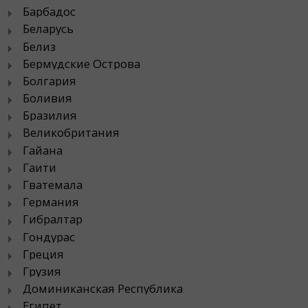
Барбадос
Беларусь
Белиз
Бермудские Острова
Болгария
Боливия
Бразилия
Великобритания
Гайана
Гаити
Гватемала
Германия
Гибралтар
Гондурас
Греция
Грузия
Доминиканская Республика
Египет