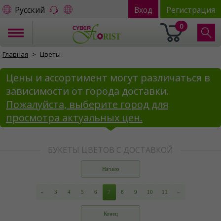
Русский
Вход
Регистрация
0
Главная
Цветы
Цены и ассортимент могут различаться в
зависимости от города доставки.
Пожалуйста, выберите город для
просмотра актуальных цен.
БУКЕТЫ ЦВЕТОВ С ДОСТАВКОЙ
Начало
«
3
4
5
6
7
8
9
10
11
»
Конец