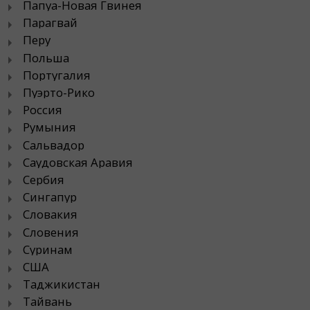
Папуа-Новая Гвинея
Парагвай
Перу
Польша
Португалия
Пуэрто-Рико
Россия
Румыния
Сальвадор
Саудовская Аравия
Сербия
Сингапур
Словакия
Словения
Суринам
США
Таджикистан
Тайвань