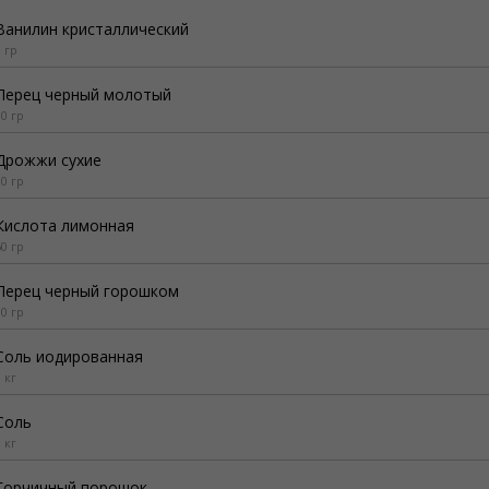
Ванилин кристаллический
3 гр
Перец черный молотый
10 гр
Дрожжи сухие
10 гр
Кислота лимонная
50 гр
Перец черный горошком
10 гр
Соль иодированная
 кг
Соль
 кг
Горчичный порошок