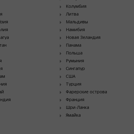
Колумбия
я
Литва
йзия
Мальдивы
олия
Намибия
агуа
Новая Зеландия
тан
Панама
Польша
я
Румыния
ия
Сингапур
ам
США
ния
Турция
ай
Фарерские острова
яндия
Франция
Шри-Ланка
Ямайка