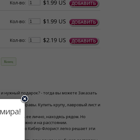
$1.99 US
Кол-во:
ДОБАВИТЬ
$1.99 US
Кол-во:
ДОБАВИТЬ
$2.19 US
Кол-во:
ДОБАВИТЬ
Конец
 и нужный подарок? - тогда вы можете Заказать
 другие приправы. Купить крупу, лавровый лист и
 мира!
ем проявить ее лично, находясь рядом. Но
родуктов можно и на расстоянии.
гой стране. Но Кибер-Флорист легко решает эти