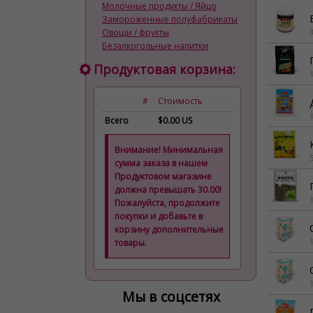
Молочные продукты / Яйцо
Замороженные полуфабрикаты
Овощи / фрукты
Безалкогольные напитки
Продуктовая корзина:
#
Стоимость
Всего
$0.00 US
Внимание! Минимальная
сумма заказа в нашем
Продуктовом магазине
должна превышать 30.00!
Пожалуйста, продолжите
покупки и добавьте в
корзину дополнительные
1
товары.
1
Мы в соцсетях