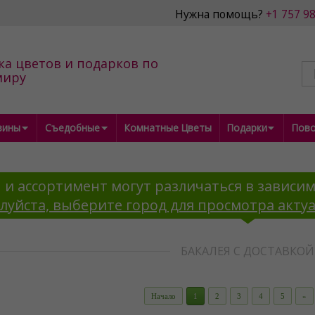
Нужна помощь?
+1 757 9
ка цветов и подарков по
миру
зины
Съедобные
Комнатные Цветы
Подарки
Пов
 и ассортимент могут различаться в зависим
луйста, выберите город для просмотра акту
БАКАЛЕЯ С ДОСТАВКОЙ
Начало
1
2
3
4
5
»