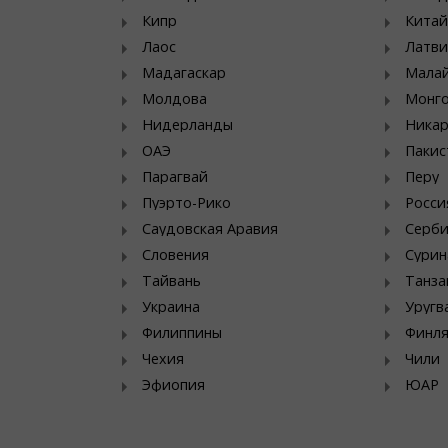
Кипр
Китай
Лаос
Латви
Мадагаскар
Мала
Молдова
Монг
Нидерланды
Никар
ОАЭ
Пакис
Парагвай
Перу
Пуэрто-Рико
Росси
Саудовская Аравия
Серб
Словения
Сурин
Тайвань
Танза
Украина
Уругв
Филиппины
Финл
Чехия
Чили
Эфиопия
ЮАР