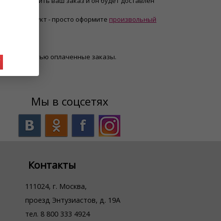
ить и оплатить ваш заказ и он будет доставлен
нужный продукт - просто оформите
произвольный
в.
олько полностью оплаченные заказы.
У
Мы в соцсетях
Контакты
111024, г. Москва,
проезд Энтузиастов, д. 19А
тел. 8 800 333 4924