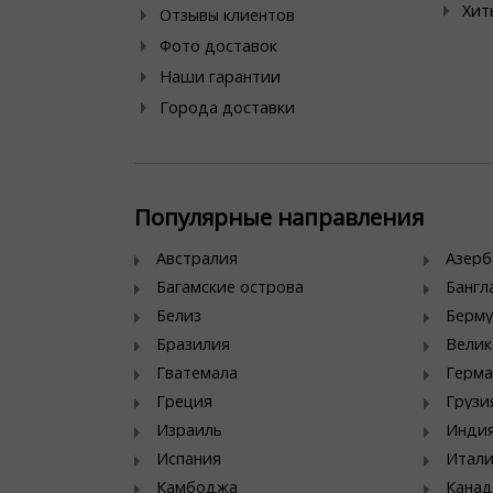
Хит
Отзывы клиентов
Фото доставок
Наши гарантии
Города доставки
Популярные направления
Австралия
Азер
Багамские острова
Банг
Белиз
Берму
Бразилия
Велик
Гватемала
Герма
Греция
Грузи
Израиль
Инди
Испания
Итал
Камбоджа
Канад