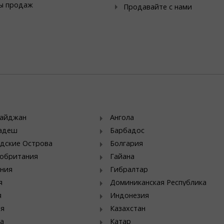
ы продаж
Продавайте с нами
байджан
Ангола
ладеш
Барбадос
дские Острова
Болгария
обритания
Гайана
ния
Гибралтар
я
Доминиканская Республика
я
Индонезия
ия
Казахстан
а
Катар