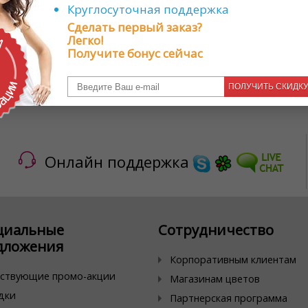
 лишь выбрать и заказать продукты онлайн в Кибер-Флорист, оформ
Круглосуточная поддержка
ыбранный вами день по указанному вами адресу.
Сделать первый заказ?
аталоге довольно большой выбор продуктов, но если вы не нашли 
Легко!
ажите в нем все товары, которые хотите заказать с доставкой
Получите бонус сейчас
джеры свяжутся с вами и обсудят все детали.
заказ можно онлайн одним из нескольких представленных варианто
а, обратите внимание, что к обработке и доставке принимаются т
ПОЛУЧИТЬ СКИДК
лизким лучшее!
Онлайн поддержка
циальные
Сотрудничество
дложения
Корпоративным клиентам
ствующие промо-акции
Магазинам цветов
дки
Партнерская программа