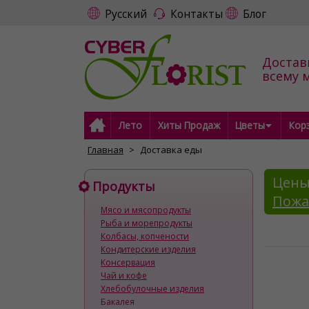
Русский
Контакты
Блог
Достав
всему 
Лето
Хиты Продаж
Цветы
Кор
Главная
Доставка еды
Цены
Продукты
Пожа
Мясо и мясопродукты
Рыба и морепродукты
Колбасы, копчености
Кондитерские изделия
Консервация
Чай и кофе
Хлебобулочные изделия
Бакалея