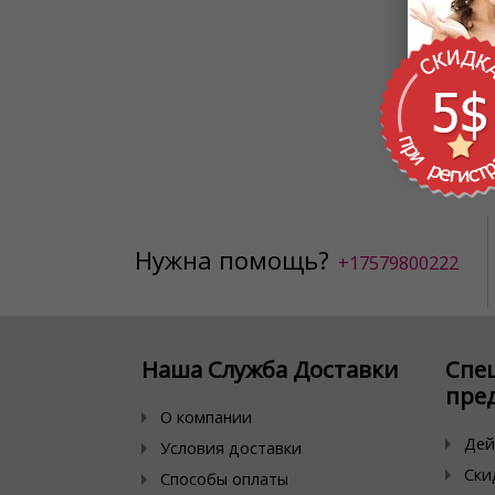
Вам нужно
точно в в
В нашем к
заказ
, ук
Наши мене
Оплатить 
Пожалуйст
Дарите б
Нужна помощь?
+17579800222
Наша Служба Доставки
Спе
пре
О компании
Дей
Условия доставки
Ски
Способы оплаты