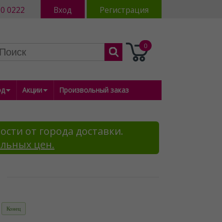
80 0222
Вход
Регистрация
0
од
Акции
Произвольный заказ
ости от города доставки.
альных цен.
Конец