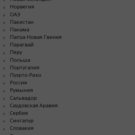
Норвегия
ОАЭ
Пакистан
Панама
Папуа-Новая Гвинея
Парагвай
Перу
Польша
Португалия
Пуэрто-Рико
Россия
Румыния
Сальвадор
Саудовская Аравия
Сербия
Сингапур
Словакия