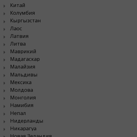
Китай
Колумбия
Кыргызстан
Лаос
Латвия
Литва
Маврикий
Мадагаскар
Малайзия
Мальдивы
Мексика
Молдова
Монголия
Намибия
Непал
Нидерланды
Никарагуа
Новая Зеландия