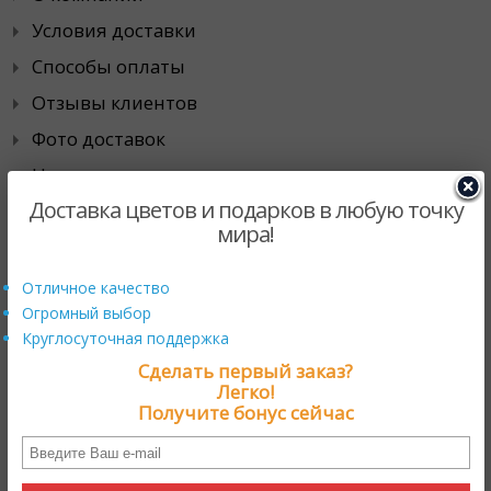
Условия доставки
Способы оплаты
Отзывы клиентов
Фото доставок
Наши гарантии
Доставка цветов и подарков в любую точку
Города доставки
мира!
Специальные предложения
Отличное качество
Огромный выбор
Действующие промо-акции
Круглосуточная поддержка
Скидки
Сделать первый заказ?
Легко!
Хиты продаж
Получите бонус сейчас
Сотрудничество