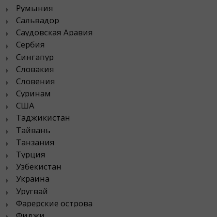
Румыния
Сальвадор
Саудовская Аравия
Сербия
Сингапур
Словакия
Словения
Суринам
США
Таджикистан
Тайвань
Танзания
Турция
Узбекистан
Украина
Уругвай
Фарерские острова
Фиджи