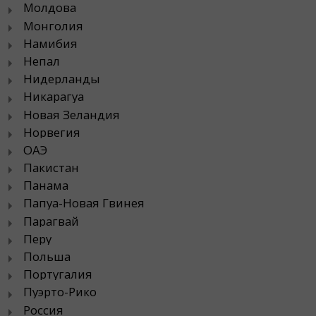
Молдова
Монголия
Намибия
Непал
Нидерланды
Никарагуа
Новая Зеландия
Норвегия
ОАЭ
Пакистан
Панама
Папуа-Новая Гвинея
Парагвай
Перу
Польша
Португалия
Пуэрто-Рико
Россия