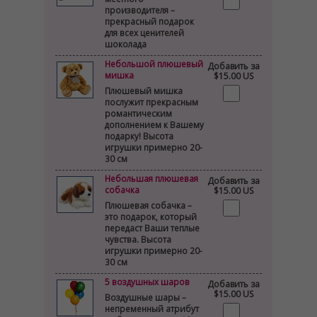
производителя –
прекрасный подарок
для всех ценителей
шоколада
Небольшой плюшевый
Добавить за
мишка
$15.00 US
Плюшевый мишка
послужит прекрасным
романтическим
дополнением к Вашему
подарку! Высота
игрушки примерно 20-
30 см
Небольшая плюшевая
Добавить за
собачка
$15.00 US
Плюшевая собачка –
это подарок, который
передаст Ваши теплые
чувства. Высота
игрушки примерно 20-
30 см
5 воздушных шаров
Добавить за
$15.00 US
Воздушные шары –
непременный атрибут