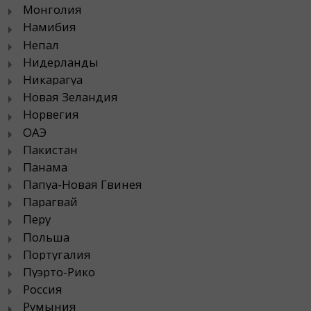
Монголия
Намибия
Непал
Нидерланды
Никарагуа
Новая Зеландия
Норвегия
ОАЭ
Пакистан
Панама
Папуа-Новая Гвинея
Парагвай
Перу
Польша
Португалия
Пуэрто-Рико
Россия
Румыния