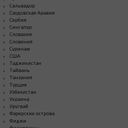
Сальвадор
Саудовская Аравия
Сербия
Сингапур
Словакия
Словения
Суринам
США
Таджикистан
Тайвань
Танзания
Турция
Узбекистан
Украина
Уругвай
Фарерские острова
Фиджи
Филиппины