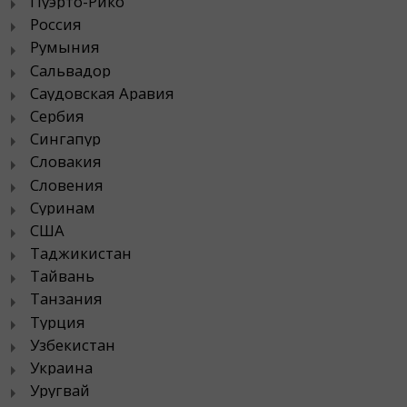
Пуэрто-Рико
Россия
Румыния
Сальвадор
Саудовская Аравия
Сербия
Сингапур
Словакия
Словения
Суринам
США
Таджикистан
Тайвань
Танзания
Турция
Узбекистан
Украина
Уругвай