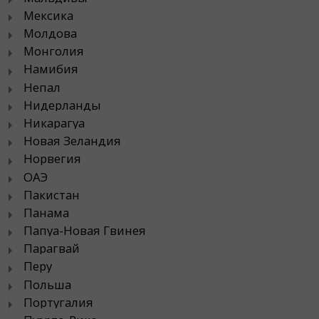
Мексика
Молдова
Монголия
Намибия
Непал
Нидерланды
Никарагуа
Новая Зеландия
Норвегия
ОАЭ
Пакистан
Панама
Папуа-Новая Гвинея
Парагвай
Перу
Польша
Португалия