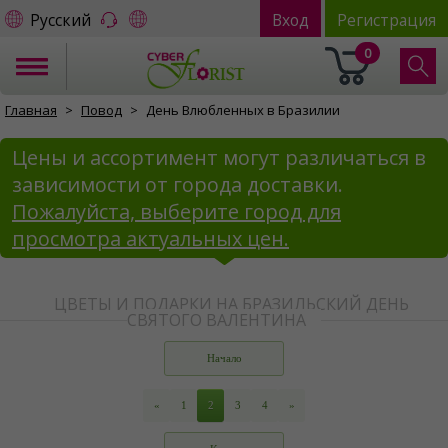
Русский
Вход
Регистрация
0
Главная
Повод
День Влюбленных в Бразилии
Цены и ассортимент могут различаться в
зависимости от города доставки.
Пожалуйста, выберите город для
просмотра актуальных цен.
ЦВЕТЫ И ПОДАРКИ НА БРАЗИЛЬСКИЙ ДЕНЬ
СВЯТОГО ВАЛЕНТИНА
Начало
«
1
2
3
4
»