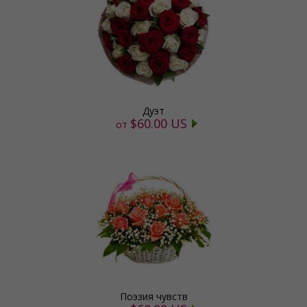
Дуэт
$60.00 US
от
Поэзия чувств