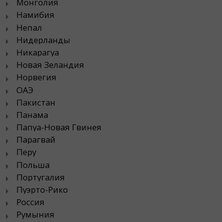
Монголия
Намибия
Непал
Нидерланды
Никарагуа
Новая Зеландия
Норвегия
ОАЭ
Пакистан
Панама
Папуа-Новая Гвинея
Парагвай
Перу
Польша
Португалия
Пуэрто-Рико
Россия
Румыния