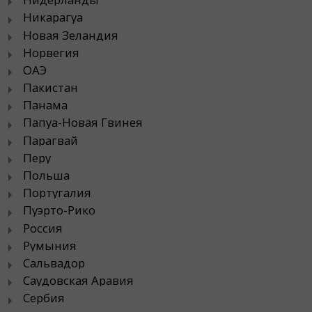
Никарагуа
Новая Зеландия
Норвегия
ОАЭ
Пакистан
Панама
Папуа-Новая Гвинея
Парагвай
Перу
Польша
Португалия
Пуэрто-Рико
Россия
Румыния
Сальвадор
Саудовская Аравия
Сербия