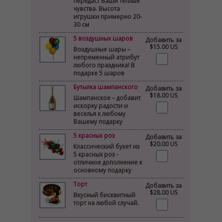
передаст Ваши теплые
чувства. Высота
игрушки примерно 20-
30 см
5 воздушных шаров
Добавить за
$15.00 US
Воздушные шары –
непременный атрибут
любого праздника! В
подарке 5 шаров
Бутылка шампанского
Добавить за
$18.00 US
Шампанское – добавит
искорку радости и
веселья к любому
Вашему подарку
5 красных роз
Добавить за
$20.00 US
Классический букет из
5 красных роз -
отличное дополнение к
основному подарку
Торт
Добавить за
$28.00 US
Вкусный бисквитный
торт на любой случай.