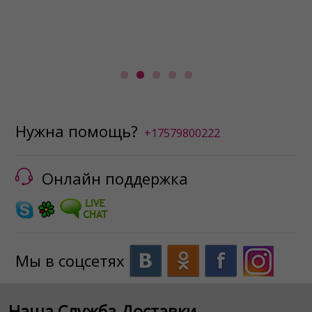
к
к
Нужна помощь?
+17579800222
Онлайн поддержка
Мы в соцсетях
Наша Служба Доставки