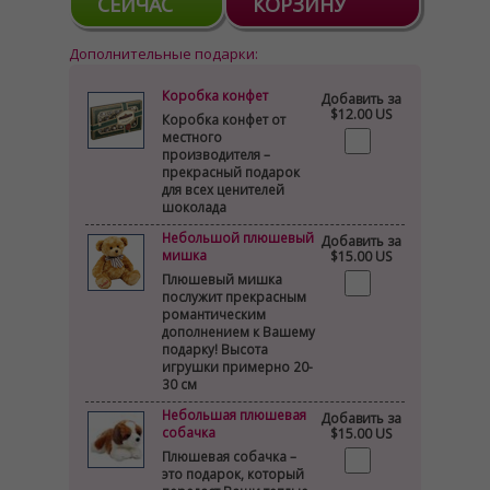
СЕЙЧАС
КОРЗИНУ
Дополнительные подарки:
Коробка конфет
Добавить за
$12.00 US
Коробка конфет от
местного
производителя –
прекрасный подарок
для всех ценителей
шоколада
Небольшой плюшевый
Добавить за
мишка
$15.00 US
Плюшевый мишка
послужит прекрасным
романтическим
дополнением к Вашему
подарку! Высота
игрушки примерно 20-
30 см
Небольшая плюшевая
Добавить за
собачка
$15.00 US
Плюшевая собачка –
это подарок, который