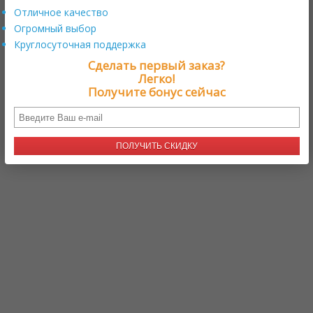
п
Отличное качество
р
Огромный выбор
н
Круглосуточная поддержка
л
т
Сделать первый заказ?
о
Легко!
д
Получите бонус сейчас
д
б
к
к
ПОЛУЧИТЬ СКИДКУ
О
д
О
C
п
Р
в
с
а
с
в
у
п