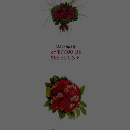
Маскарад
$77.00 US
от
$69.30 US