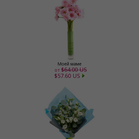
Моей маме
$64.00 US
от
$57.60 US