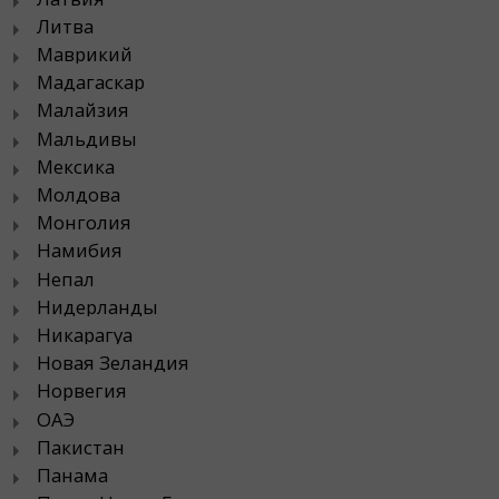
Литва
Маврикий
Мадагаскар
Малайзия
Мальдивы
Мексика
Молдова
Монголия
Намибия
Непал
Нидерланды
Никарагуа
Новая Зеландия
Норвегия
ОАЭ
Пакистан
Панама