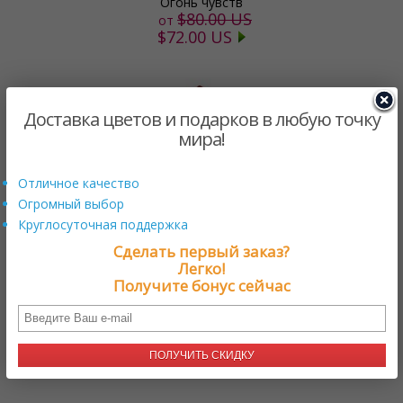
Огонь чувств
$80.00 US
от
$72.00 US
Доставка цветов и подарков в любую точку
мира!
Отличное качество
Огромный выбор
Круглосуточная поддержка
Сделать первый заказ?
Клубничная мода
Легко!
$85.00 US
от
Получите бонус сейчас
$79.05 US
ЗАГРУЗКА
ПОЛУЧИТЬ СКИДКУ