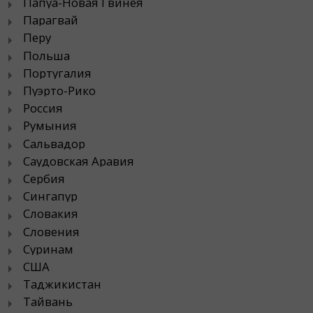
Папуа-Новая Гвинея
Парагвай
Перу
Польша
Португалия
Пуэрто-Рико
Россия
Румыния
Сальвадор
Саудовская Аравия
Сербия
Сингапур
Словакия
Словения
Суринам
США
Таджикистан
Тайвань