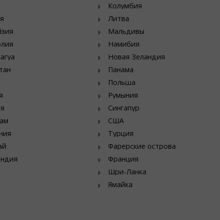
Колумбия
я
Литва
йзия
Мальдивы
олия
Намибия
агуа
Новая Зеландия
тан
Панама
Польша
я
Румыния
ия
Сингапур
ам
США
ния
Турция
ай
Фарерские острова
яндия
Франция
Шри-Ланка
Ямайка