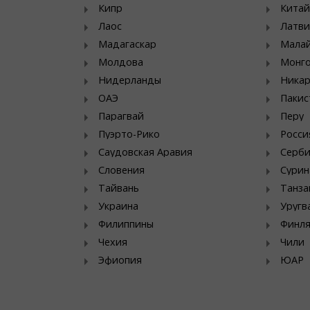
Кипр
Китай
Лаос
Латви
Мадагаскар
Мала
Молдова
Монг
Нидерланды
Никар
ОАЭ
Пакис
Парагвай
Перу
Пуэрто-Рико
Росси
Саудовская Аравия
Серб
Словения
Сурин
Тайвань
Танза
Украина
Уругв
Филиппины
Финл
Чехия
Чили
Эфиопия
ЮАР