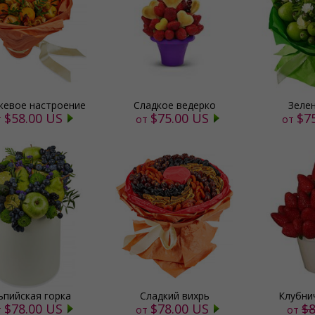
евое настроение
Сладкое ведерко
Зеле
$58.00 US
$75.00 US
$7
т
от
от
ьпийская горка
Сладкий вихрь
Клубни
$78.00 US
$78.00 US
$8
т
от
от