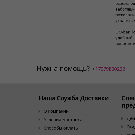
освежающ
заботящих
пожелани
украсить 
С Cyber ​
удобный п
вовремя и
Нужна помощь?
+17579800222
Наша Служба Доставки
Спе
пре
О компании
Дей
Условия доставки
Ски
Способы оплаты