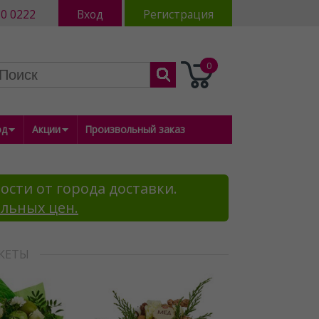
80 0222
Вход
Регистрация
0
од
Акции
Произвольный заказ
ости от города доставки.
альных цен.
КЕТЫ