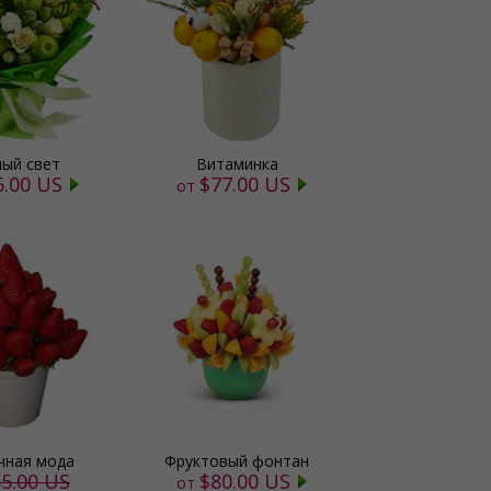
ный свет
Витаминка
5.00 US
$77.00 US
от
чная мода
Фруктовый фонтан
5.00 US
$80.00 US
от