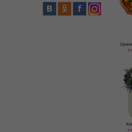
Оранж
о
Ал
о