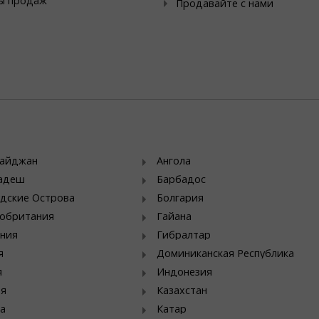
ы продаж
Продавайте с нами
байджан
Ангола
ладеш
Барбадос
дские Острова
Болгария
обритания
Гайана
ния
Гибралтар
я
Доминиканская Республика
я
Индонезия
ия
Казахстан
а
Катар