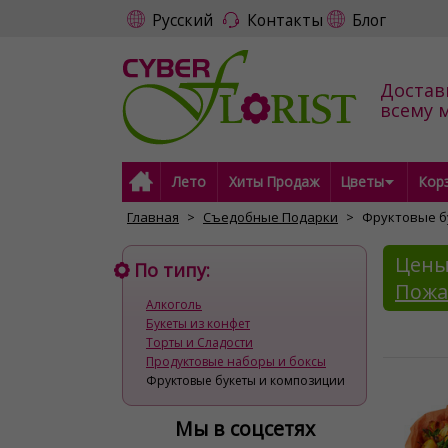
Русский
Контакты
Блог
Достав
всему 
Лето
Хиты Продаж
Цветы
Кор
Главная
Съедобные Подарки
Фруктовые б
Цены
По типу:
Пожа
Алкоголь
Букеты из конфет
Торты и Cладости
Продуктовые наборы и боксы
Фруктовые букеты и композиции
Мы в соцсетях