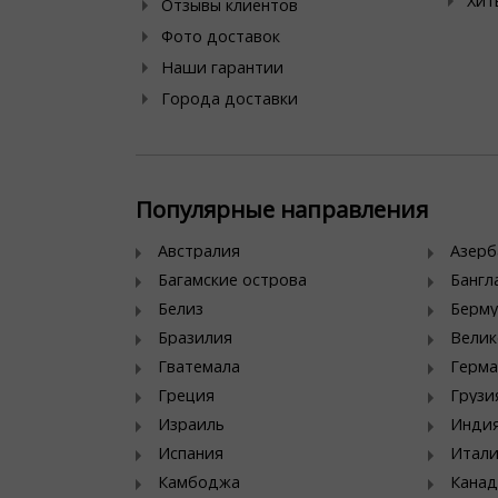
Хит
Отзывы клиентов
Фото доставок
Наши гарантии
Города доставки
Популярные направления
Австралия
Азер
Багамские острова
Банг
Белиз
Берму
Бразилия
Велик
Гватемала
Герма
Греция
Грузи
Израиль
Инди
Испания
Итал
Камбоджа
Канад