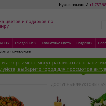
Нужна помощь?
+1 757 9
ка цветов и подарков по
миру
зины
Съедобные
Комнатные Цветы
Подарки
Пов
укеты и композиции
 и ассортимент могут различаться в зависим
луйста, выберите город для просмотра акту
ДОСТУПНЫЕ ФРУКТОВЫЕ БУ