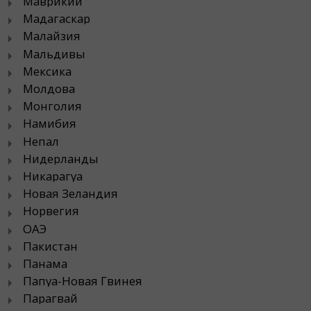
Маврикий
Мадагаскар
Малайзия
Мальдивы
Мексика
Молдова
Монголия
Намибия
Непал
Нидерланды
Никарагуа
Новая Зеландия
Норвегия
ОАЭ
Пакистан
Панама
Папуа-Новая Гвинея
Парагвай