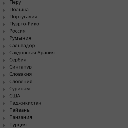
Перу
Польша
Португалия
Пуэрто-Рико
Россия
Румыния
Сальвадор
Саудовская Аравия
Сербия
Сингапур
Словакия
Словения
Суринам
США
Таджикистан
Тайвань
Танзания
Турция