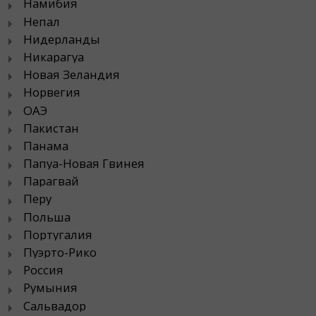
Намибия
Непал
Нидерланды
Никарагуа
Новая Зеландия
Норвегия
ОАЭ
Пакистан
Панама
Папуа-Новая Гвинея
Парагвай
Перу
Польша
Португалия
Пуэрто-Рико
Россия
Румыния
Сальвадор