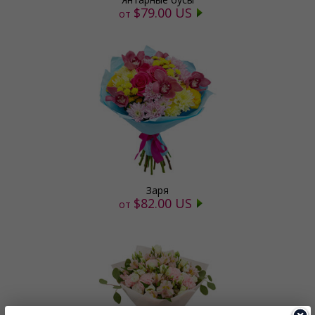
$79.00 US
от
Заря
$82.00 US
от