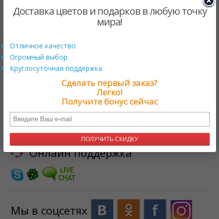
Доставка цветов и подарков в любую точку
мира!
Отличное качество
Мамина любовь
$83.00 US
от
Огромный выбор
Круглосуточная поддержка
Сделать первый заказ?
ЗАГРУЗКА
Легко!
Получите бонус сейчас
Нужна помощь?
+17579800222
ПОЛУЧИТЬ СКИДКУ
Онлайн поддержка
Мы в соцсетях