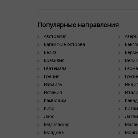
Популярные направления
Австралия
Азер
Багамские острова
Банг
Белиз
Берму
Бразилия
Велик
Гватемала
Герма
Греция
Грузи
Израиль
Инди
Испания
Итал
Камбоджа
Канад
Кипр
Китай
Лаос
Латви
Мадагаскар
Мала
Молдова
Монг