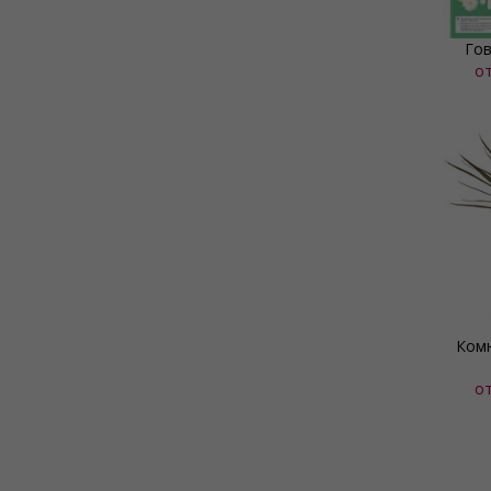
Гов
о
Комн
о