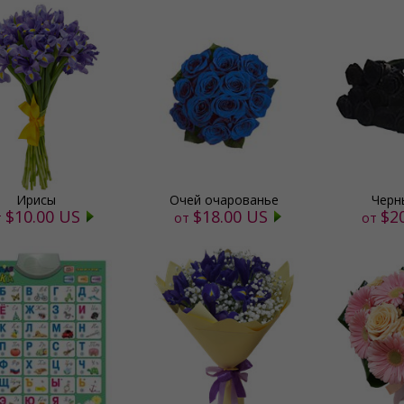
Ирисы
Очей очарованье
Черн
$10.00 US
$18.00 US
$2
т
от
от