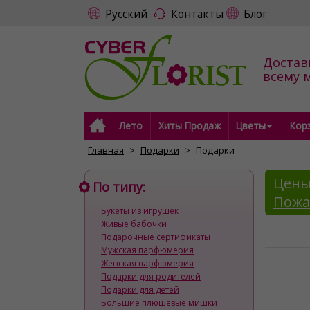
Русский
Контакты
Блог
Достав
всему 
Лето
Хиты Продаж
Цветы
Кор
Главная
Подарки
Подарки
Цены
По типу:
Пожа
Букеты из игрушек
Живые бабочки
Подарочные сертификаты
Мужская парфюмерия
Женская парфюмерия
Подарки для родителей
Подарки для детей
Большие плюшевые мишки