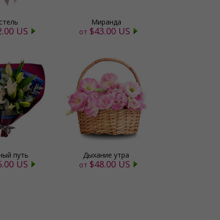
стель
Миранда
2.00 US
$43.00 US
от
ный путь
Дыхание утра
5.00 US
$48.00 US
от