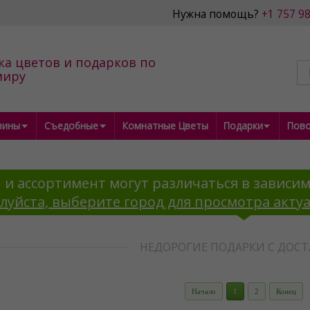
Нужна помощь?
+1 757 9
ка цветов и подарков по
миру
зины
Съедобные
Комнатные Цветы
Подарки
Пов
 и ассортимент могут различаться в зависим
луйста, выберите город для просмотра акту
НЕДОРОГИЕ ПОДАРКИ С ДОС
Начало
1
2
Конец