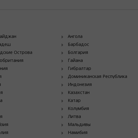
байджан
Ангола
ладеш
Барбадос
дские Острова
Болгария
обритания
Гайана
ния
Гибралтар
я
Доминиканская Республика
я
Индонезия
ия
Казахстан
а
Катар
Колумбия
я
Литва
йзия
Мальдивы
олия
Намибия