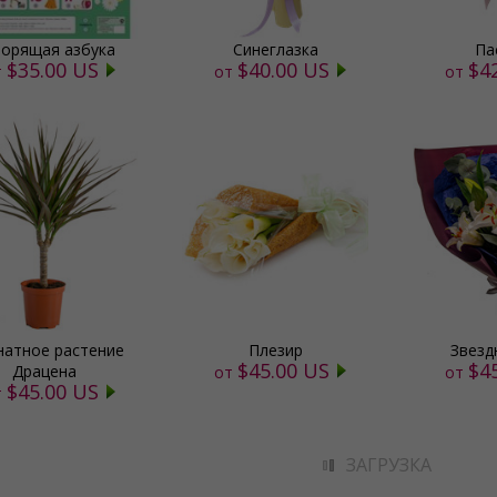
орящая азбука
Синеглазка
Па
$35.00 US
$40.00 US
$4
т
от
от
атное растение
Плезир
Звезд
$45.00 US
$4
Драцена
от
от
$45.00 US
т
ЗАГРУЗКА