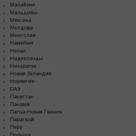
Малайзия
Мальдивы
Мексика
Молдова
Монголия
Намибия
Непал
Нидерланды
Никарагуа
Новая Зеландия
Норвегия
ОАЭ
Пакистан
Панама
Папуа-Новая Гвинея
Парагвай
Перу
Польша