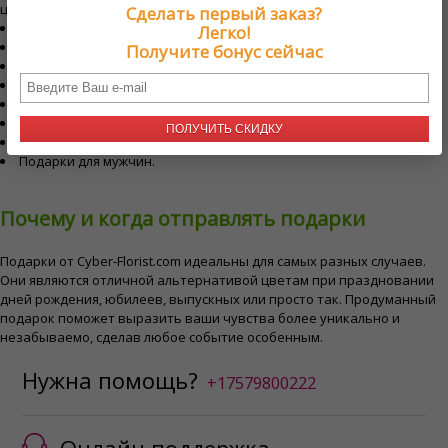
цветов, в том числе:
Сделать первый заказ?
Огромные плюшевые мишки
Легко!
Духи для мужчин и женщин.
Получите бонус сейчас
Живые бабочки
Букеты из игрушек
Вечные розы
Подарки детям и родителям.
ПОЛУЧИТЬ СКИДКУ
Подарочные карты
Подарки для мужчин.
Почему и когда отправлять подарки
Подарки от Cyber-Florist.com идеальны для самых разных случаев.
Они являются отличной альтернативой цветам при праздновании
дней рождения, юбилеев, выпускных или просто так. Продуманный
подарок поможет выразить ваши чувства более уникально и
незабываемо, сделав любое событие особенным.
Нужна помощь?
+17579800222