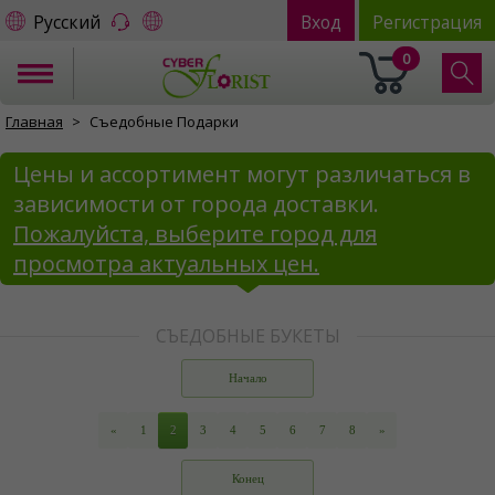
Русский
Вход
Регистрация
0
Главная
Съедобные Подарки
Цены и ассортимент могут различаться в
зависимости от города доставки.
Пожалуйста, выберите город для
просмотра актуальных цен.
СЪЕДОБНЫЕ БУКЕТЫ
Начало
«
1
2
3
4
5
6
7
8
»
Конец