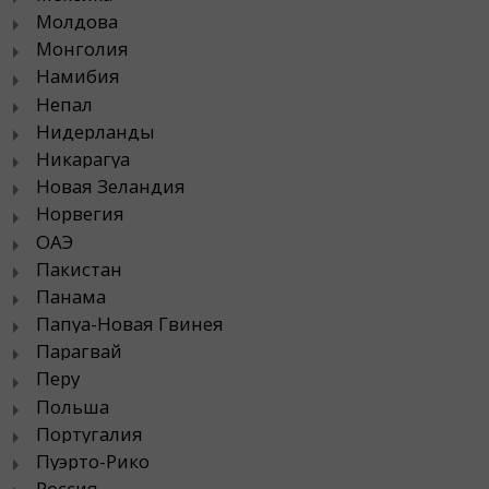
Молдова
Монголия
Намибия
Непал
Нидерланды
Никарагуа
Новая Зеландия
Норвегия
ОАЭ
Пакистан
Панама
Папуа-Новая Гвинея
Парагвай
Перу
Польша
Португалия
Пуэрто-Рико
Россия