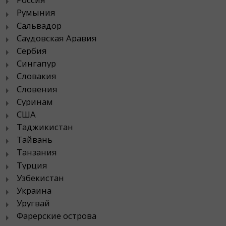
Румыния
Сальвадор
Саудовская Аравия
Сербия
Сингапур
Словакия
Словения
Суринам
США
Таджикистан
Тайвань
Танзания
Турция
Узбекистан
Украина
Уругвай
Фарерские острова