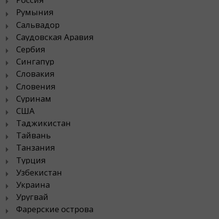
Румыния
Сальвадор
Саудовская Аравия
Сербия
Сингапур
Словакия
Словения
Суринам
США
Таджикистан
Тайвань
Танзания
Турция
Узбекистан
Украина
Уругвай
Фарерские острова