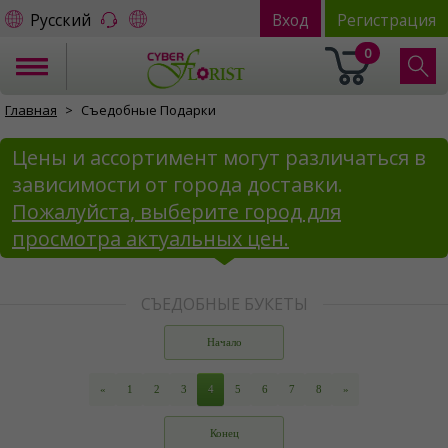
Русский
Вход
Регистрация
0
Главная
Съедобные Подарки
Цены и ассортимент могут различаться в
зависимости от города доставки.
Пожалуйста, выберите город для
просмотра актуальных цен.
СЪЕДОБНЫЕ БУКЕТЫ
Начало
«
1
2
3
4
5
6
7
8
»
Конец