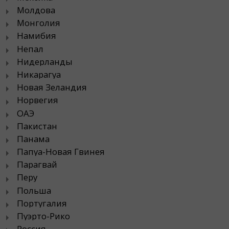
Молдова
Монголия
Намибия
Непал
Нидерланды
Никарагуа
Новая Зеландия
Норвегия
ОАЭ
Пакистан
Панама
Папуа-Новая Гвинея
Парагвай
Перу
Польша
Португалия
Пуэрто-Рико
Россия