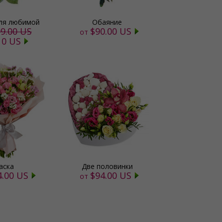
ля любимой
Обаяние
9.00 US
$90.00 US
от
10 US
аска
Две половинки
4.00 US
$94.00 US
от