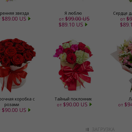
ренняя звезда
Я люблю
Сердце д
$89.00 US
$99.00 US
$9
т
от
от
$89.10 US
$89.
рочная коробка с
Тайный поклонник
Л
$90.00 US
$9
розами
от
от
$90.00 US
т
ЗАГРУЗКА