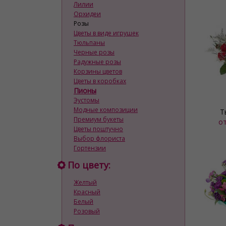
Лилии
Орхидеи
Розы
Цветы в виде игрушек
Тюльпаны
Черные розы
Радужные розы
Корзины цветов
Цветы в коробках
Пионы
Эустомы
Модные композиции
Т
Премиум букеты
о
Цветы поштучно
Выбор флориста
Гортензии
По цвету:
Желтый
Красный
Белый
Розовый