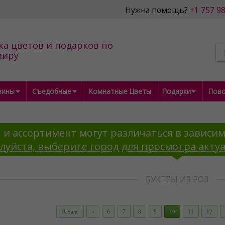
Нужна помощь?
+1 757 9
ка цветов и подарков по
миру
зины
Съедобные
Комнатные Цветы
Подарки
Пов
 и ассортимент могут различаться в зависим
луйста, выберите город для просмотра акту
БУКЕТЫ ИЗ РОЗ
Начало
«
6
7
8
9
10
11
12