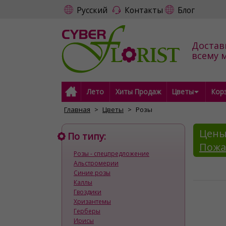
Русский
Контакты
Блог
Достав
всему 
Лето
Хиты Продаж
Цветы
Кор
Главная
Цветы
Розы
Цены
По типу:
Пожа
Розы - спецпредложение
Альстромерии
Синие розы
Каллы
Гвоздики
Хризантемы
Герберы
Ирисы