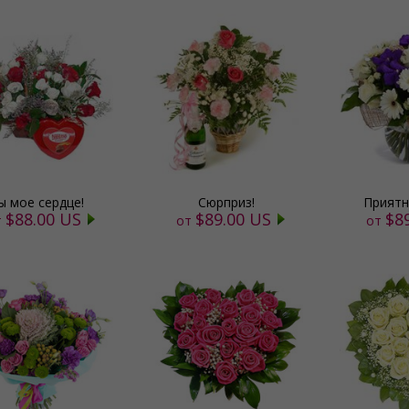
ы мое сердце!
Сюрприз!
Приятн
$88.00 US
$89.00 US
$8
т
от
от