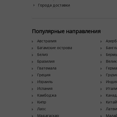
Города доставки
Популярные направления
Австралия
Азер
Багамские острова
Банг
Белиз
Берму
Бразилия
Велик
Гватемала
Герма
Греция
Грузи
Израиль
Инди
Испания
Итал
Камбоджа
Канад
Кипр
Китай
Лаос
Латви
Мадагаскар
Мала