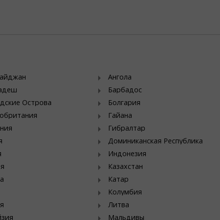
байджан
Ангола
ладеш
Барбадос
дские Острова
Болгария
обритания
Гайана
ния
Гибралтар
я
Доминиканская Республика
я
Индонезия
ия
Казахстан
а
Катар
Колумбия
я
Литва
йзия
Мальдивы