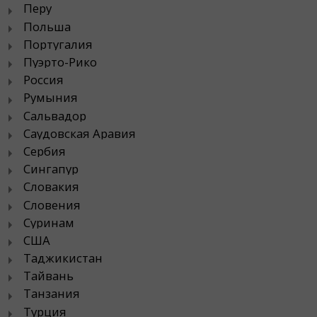
Перу
Польша
Португалия
Пуэрто-Рико
Россия
Румыния
Сальвадор
Саудовская Аравия
Сербия
Сингапур
Словакия
Словения
Суринам
США
Таджикистан
Тайвань
Танзания
Турция