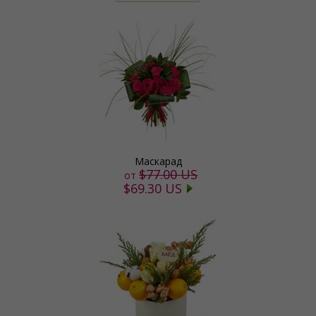
Маскарад
$77.00 US
от
$69.30 US