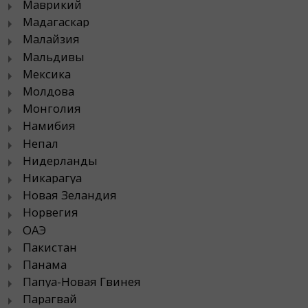
Маврикий
Мадагаскар
Малайзия
Мальдивы
Мексика
Молдова
Монголия
Намибия
Непал
Нидерланды
Никарагуа
Новая Зеландия
Норвегия
ОАЭ
Пакистан
Панама
Папуа-Новая Гвинея
Парагвай