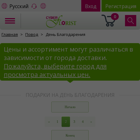
Русский
Вход
Регистрация
0
Главная
Повод
День Благодарения
Цены и ассортимент могут различаться в
зависимости от города доставки.
Пожалуйста, выберите город для
просмотра актуальных цен.
ПОДАРКИ НА ДЕНЬ БЛАГОДАРЕНИЯ
Начало
«
1
2
3
4
»
Конец