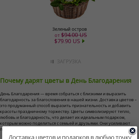
Зеленый остров
$94.00 US
от
$79.90 US
ЗАГРУЗКА
Почему дарят цветы в День Благодарения
День Благодарения — время собраться с близкими и выразить
благодарность за благословения в нашей жизни. Доставка цветов –
это продуманный способ выразить признательность и добавить
красоты праздничному торжеству. Цветы символизируют тепло,
любовь и благодарность, что делает их идеальным подарком,
которым можно поделиться с семьей и друзьями. Они усиливают
праздничную атмосферу и приносят радость празднику.
Доставка цветов и подарков в любую точку