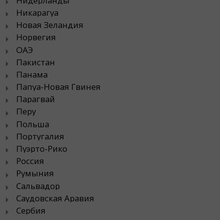
Нидерланды
Никарагуа
Новая Зеландия
Норвегия
ОАЭ
Пакистан
Панама
Папуа-Новая Гвинея
Парагвай
Перу
Польша
Португалия
Пуэрто-Рико
Россия
Румыния
Сальвадор
Саудовская Аравия
Сербия