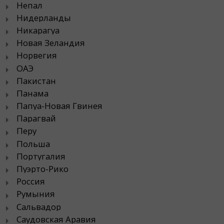
Непал
Нидерланды
Никарагуа
Новая Зеландия
Норвегия
ОАЭ
Пакистан
Панама
Папуа-Новая Гвинея
Парагвай
Перу
Польша
Португалия
Пуэрто-Рико
Россия
Румыния
Сальвадор
Саудовская Аравия