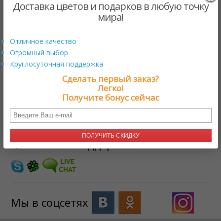
Доставка цветов и подарков в любую точку
мира!
Райский сад
Отличное качество
$159.00 US
от
Огромный выбор
Круглосуточная поддержка
ЗАГРУЗКА
Сделать первый заказ?
Легко!
Получите бонус сейчас
Нужна помощь?
+17579800222
ПОЛУЧИТЬ СКИДКУ
Онлайн поддержка
Мы в соцсетях